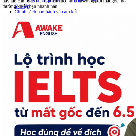
này tạo cảm giác rất “nghiêm túc”, nhưng với người mất gốc, nó
KINH NGHIỆM HỌC TIẾNG ANH
thường khiến bạn nhanh nản.
Sự kiện
Chính sách bảo hành và cam kết
Liên hệ