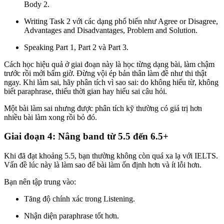
Body 2.
Writing Task 2 với các dạng phổ biến như Agree or Disagree,
Advantages and Disadvantages, Problem and Solution.
Speaking Part 1, Part 2 và Part 3.
Cách học hiệu quả ở giai đoạn này là học từng dạng bài, làm chậm
trước rồi mới bấm giờ. Đừng vội ép bản thân làm đề như thi thật
ngay. Khi làm sai, hãy phân tích vì sao sai: do không hiểu từ, không
biết paraphrase, thiếu thời gian hay hiểu sai câu hỏi.
Một bài làm sai nhưng được phân tích kỹ thường có giá trị hơn
nhiều bài làm xong rồi bỏ đó.
Giai đoạn 4: Nâng band từ 5.5 đến 6.5+
Khi đã đạt khoảng 5.5, bạn thường không còn quá xa lạ với IELTS.
Vấn đề lúc này là làm sao để bài làm ổn định hơn và ít lỗi hơn.
Bạn nên tập trung vào:
Tăng độ chính xác trong Listening.
Nhận diện paraphrase tốt hơn.