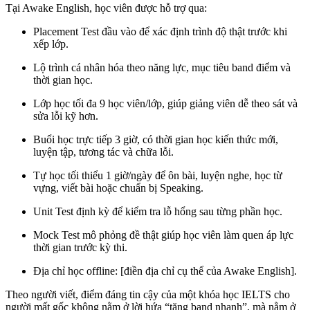
Tại Awake English, học viên được hỗ trợ qua:
Placement Test đầu vào để xác định trình độ thật trước khi
xếp lớp.
Lộ trình cá nhân hóa theo năng lực, mục tiêu band điểm và
thời gian học.
Lớp học tối đa 9 học viên/lớp, giúp giảng viên dễ theo sát và
sửa lỗi kỹ hơn.
Buổi học trực tiếp 3 giờ, có thời gian học kiến thức mới,
luyện tập, tương tác và chữa lỗi.
Tự học tối thiểu 1 giờ/ngày để ôn bài, luyện nghe, học từ
vựng, viết bài hoặc chuẩn bị Speaking.
Unit Test định kỳ để kiểm tra lỗ hổng sau từng phần học.
Mock Test mô phỏng đề thật giúp học viên làm quen áp lực
thời gian trước kỳ thi.
Địa chỉ học offline: [điền địa chỉ cụ thể của Awake English].
Theo người viết, điểm đáng tin cậy của một khóa học IELTS cho
người mất gốc không nằm ở lời hứa “tăng band nhanh”, mà nằm ở