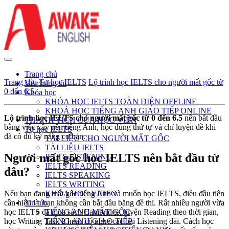
Trang chủ
Trang chủ
Tự học IELTS
Lộ trình học IELTS cho người mất gốc từ
Về chúng tôi
0 đến 6.5
Khóa học
KHÓA HỌC IELTS TOÀN DIỆN OFFLINE
KHOÁ HỌC TIẾNG ANH GIAO TIẾP ONLINE
Lộ trình học IELTS cho người mất gốc từ 0 đến 6.5
nên bắt đầu
THÀNH TÍCH CỦA HỌC VIÊN
bằng việc xây nền tiếng Anh, học đúng thứ tự và chỉ luyện đề khi
Tự học IELTS
đã có đủ kỹ năng cơ bản.
TÀI LIỆU CHO NGƯỜI MẤT GỐC
TÀI LIỆU IELTS
Người mất gốc học IELTS nên bắt đầu từ
IELTS LISTENING
IELTS READING
đâu?
IELTS SPEAKING
IELTS WRITING
Nếu bạn đang mất gốc tiếng Anh và muốn học IELTS, điều đầu tiên
KHÓA HỌC VIDEO
cần hiểu là: bạn không cần bắt đầu bằng đề thi. Rất nhiều người vừa
Tin tức
học IELTS đã mua sách Cambridge, luyện Reading theo thời gian,
TIẾNG ANH MẤT GỐC
học Writing Task 2 hoặc cố nghe các bài Listening dài. Cách học
TIẾNG ANH GIAO TIẾP