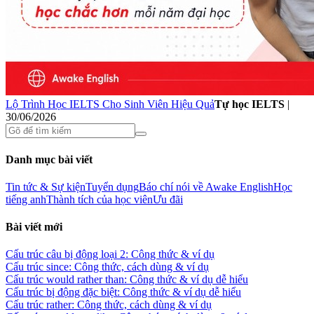
Lộ Trình Học IELTS Cho Sinh Viên Hiệu Quả
Tự học IELTS
|
30/06/2026
Danh mục bài viết
Tin tức & Sự kiện
Tuyển dụng
Báo chí nói về Awake English
Học
tiếng anh
Thành tích của học viên
Ưu đãi
Bài viết mới
Cấu trúc câu bị động loại 2: Công thức & ví dụ
Cấu trúc since: Công thức, cách dùng & ví dụ
Cấu trúc would rather than: Công thức & ví dụ dễ hiểu
Cấu trúc bị động đặc biệt: Công thức & ví dụ dễ hiểu
Cấu trúc rather: Công thức, cách dùng & ví dụ