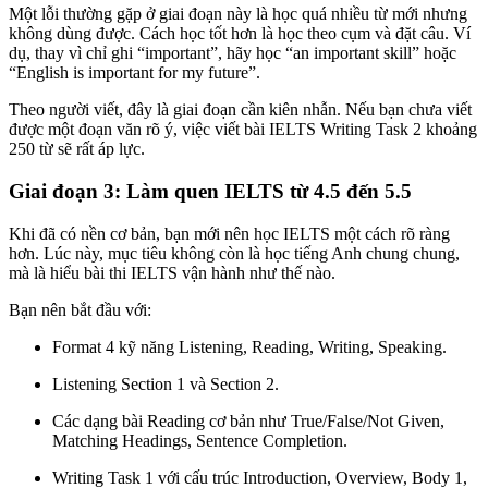
Một lỗi thường gặp ở giai đoạn này là học quá nhiều từ mới nhưng
không dùng được. Cách học tốt hơn là học theo cụm và đặt câu. Ví
dụ, thay vì chỉ ghi “important”, hãy học “an important skill” hoặc
“English is important for my future”.
Theo người viết, đây là giai đoạn cần kiên nhẫn. Nếu bạn chưa viết
được một đoạn văn rõ ý, việc viết bài IELTS Writing Task 2 khoảng
250 từ sẽ rất áp lực.
Giai đoạn 3: Làm quen IELTS từ 4.5 đến 5.5
Khi đã có nền cơ bản, bạn mới nên học IELTS một cách rõ ràng
hơn. Lúc này, mục tiêu không còn là học tiếng Anh chung chung,
mà là hiểu bài thi IELTS vận hành như thế nào.
Bạn nên bắt đầu với:
Format 4 kỹ năng Listening, Reading, Writing, Speaking.
Listening Section 1 và Section 2.
Các dạng bài Reading cơ bản như True/False/Not Given,
Matching Headings, Sentence Completion.
Writing Task 1 với cấu trúc Introduction, Overview, Body 1,