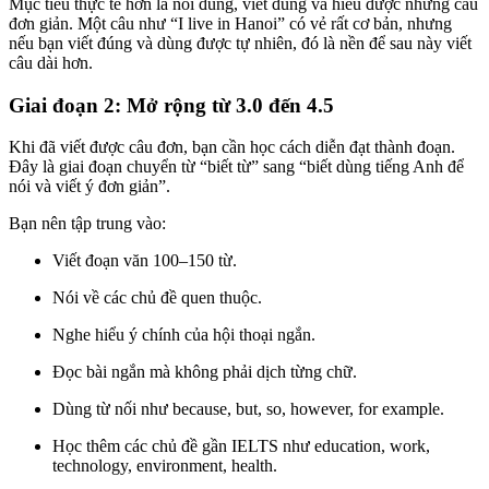
Mục tiêu thực tế hơn là nói đúng, viết đúng và hiểu được những câu
đơn giản. Một câu như “I live in Hanoi” có vẻ rất cơ bản, nhưng
nếu bạn viết đúng và dùng được tự nhiên, đó là nền để sau này viết
câu dài hơn.
Giai đoạn 2: Mở rộng từ 3.0 đến 4.5
Khi đã viết được câu đơn, bạn cần học cách diễn đạt thành đoạn.
Đây là giai đoạn chuyển từ “biết từ” sang “biết dùng tiếng Anh để
nói và viết ý đơn giản”.
Bạn nên tập trung vào:
Viết đoạn văn 100–150 từ.
Nói về các chủ đề quen thuộc.
Nghe hiểu ý chính của hội thoại ngắn.
Đọc bài ngắn mà không phải dịch từng chữ.
Dùng từ nối như because, but, so, however, for example.
Học thêm các chủ đề gần IELTS như education, work,
technology, environment, health.