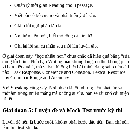
Quản lý thời gian Reading cho 3 passage.
Viết bài có bố cục rõ và phát triển ý đủ sâu.
Giảm lỗi ngữ pháp lặp lại.
Nói tự nhiên hơn, biết mở rộng câu trả lời.
Ghi lại lỗi sai cá nhân sau mỗi lần luyện tập.
Ở giai đoạn này, “học nhiều hơn” chưa chắc đã hiệu quả bằng “sửa
đúng lỗi hơn”. Nếu bạn Writing mãi không tăng, có thể không phải
vì bạn viết quá ít, mà vì bạn không biết bài mình đang sai ở tiêu chí
nào: Task Response, Coherence and Cohesion, Lexical Resource
hay Grammar Range and Accuracy.
Với Speaking cũng vậy. Nói nhiều là tốt, nhưng nếu phát âm sai
một âm trong nhiều tháng mà không ai sửa, bạn sẽ rất khó cải thiện
rõ rệt.
Giai đoạn 5: Luyện đề và Mock Test trước kỳ thi
Luyện đề nên là bước cuối, không phải bước đầu tiên. Bạn chỉ nên
làm full test khi đã: