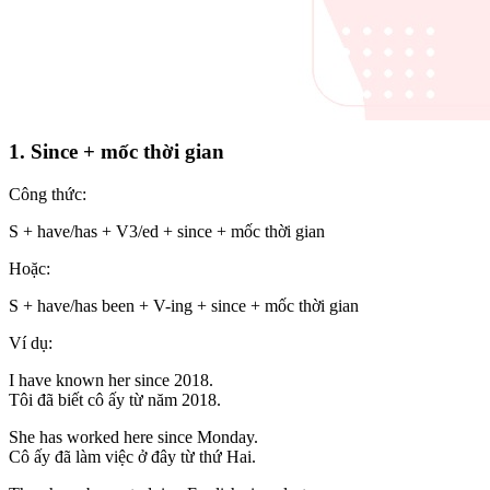
1. Since + mốc thời gian
Công thức:
S + have/has + V3/ed + since + mốc thời gian
Hoặc:
S + have/has been + V-ing + since + mốc thời gian
Ví dụ:
I have known her since 2018.
Tôi đã biết cô ấy từ năm 2018.
She has worked here since Monday.
Cô ấy đã làm việc ở đây từ thứ Hai.