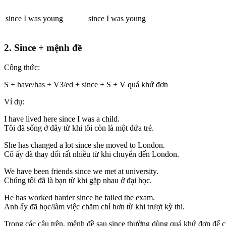
since I was young
since I was young
2. Since + mệnh đề
Công thức:
S + have/has + V3/ed + since + S + V quá khứ đơn
Ví dụ:
I have lived here since I was a child.
Tôi đã sống ở đây từ khi tôi còn là một đứa trẻ.
She has changed a lot since she moved to London.
Cô ấy đã thay đổi rất nhiều từ khi chuyển đến London.
We have been friends since we met at university.
Chúng tôi đã là bạn từ khi gặp nhau ở đại học.
He has worked harder since he failed the exam.
Anh ấy đã học/làm việc chăm chỉ hơn từ khi trượt kỳ thi.
Trong các câu trên, mệnh đề sau since thường dùng quá khứ đơn để c