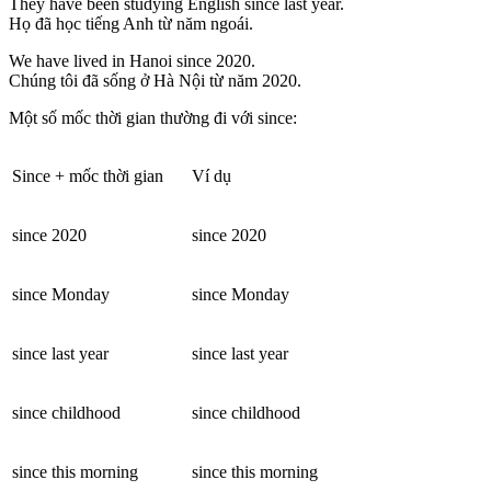
They have been studying English since last year.
Họ đã học tiếng Anh từ năm ngoái.
We have lived in Hanoi since 2020.
Chúng tôi đã sống ở Hà Nội từ năm 2020.
Một số mốc thời gian thường đi với since:
Since + mốc thời gian
Ví dụ
since 2020
since 2020
since Monday
since Monday
since last year
since last year
since childhood
since childhood
since this morning
since this morning