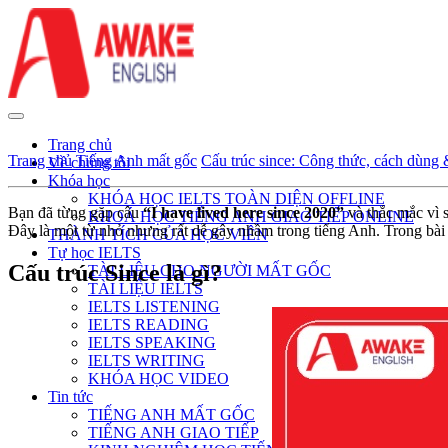
Trang chủ
Trang chủ
Tiếng Anh mất gốc
Cấu trúc since: Công thức, cách dùng 
Về chúng tôi
Khóa học
KHÓA HỌC IELTS TOÀN DIỆN OFFLINE
Bạn đã từng gặp câu
“I have lived here since 2020”
và thắc mắc vì s
KHOÁ HỌC TIẾNG ANH GIAO TIẾP ONLINE
Đây là một từ nhỏ nhưng rất dễ gây nhầm trong tiếng Anh. Trong bài 
THÀNH TÍCH CỦA HỌC VIÊN
Tự học IELTS
Cấu trúc Since là gì?
TÀI LIỆU CHO NGƯỜI MẤT GỐC
TÀI LIỆU IELTS
IELTS LISTENING
IELTS READING
IELTS SPEAKING
IELTS WRITING
KHÓA HỌC VIDEO
Tin tức
TIẾNG ANH MẤT GỐC
TIẾNG ANH GIAO TIẾP