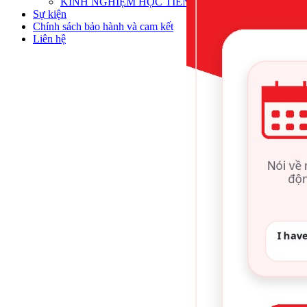
KINH NGHIỆM HỌC TIẾNG ANH
Sự kiện
Chính sách bảo hành và cam kết
Liên hệ