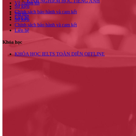
KINH NGHIỆM HỌC TIẾNG ANH
Về chúng tôi
Sự kiện
Chính sách bảo hành và cam kết
Tin tức
Liên hệ
Sự kiện
Chính sách bảo hành và cam kết
Liên hệ
Khóa học
KHÓA HỌC IELTS TOÀN DIỆN OFFLINE