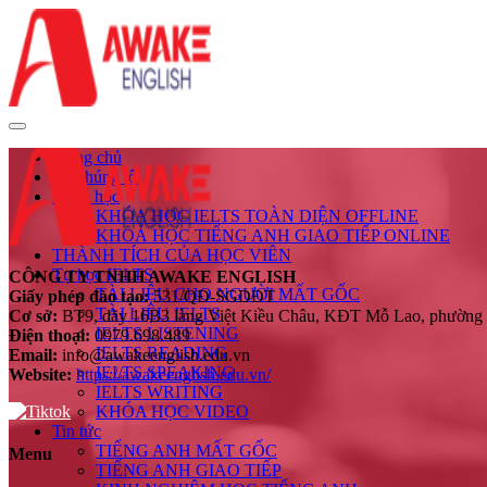
Trang chủ
Về chúng tôi
Khóa học
KHÓA HỌC IELTS TOÀN DIỆN OFFLINE
KHOÁ HỌC TIẾNG ANH GIAO TIẾP ONLINE
THÀNH TÍCH CỦA HỌC VIÊN
Tự học IELTS
CÔNG TY TNHH AWAKE ENGLISH
TÀI LIỆU CHO NGƯỜI MẤT GỐC
Giấy phép đào tạo:
531/QĐ-SGDĐT
TÀI LIỆU IELTS
Cơ sở:
BT9, dãy 16B3 làng Việt Kiều Châu, KĐT Mỗ Lao, phường
IELTS LISTENING
Điện thoại:
0979.698.489
IELTS READING
Email:
info@awakeenglish.edu.vn
IELTS SPEAKING
Website:
https://awakeenglish.edu.vn/
IELTS WRITING
KHÓA HỌC VIDEO
Tin tức
TIẾNG ANH MẤT GỐC
Menu
TIẾNG ANH GIAO TIẾP