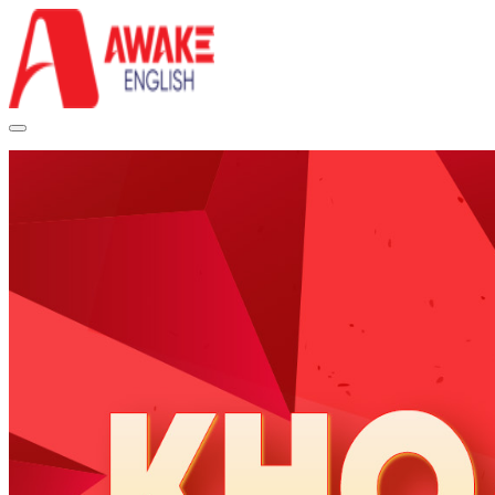
Trang chủ
Về chúng tôi
Khóa học
KHÓA HỌC IELTS TOÀN DIỆN OFFLINE
KHOÁ HỌC TIẾNG ANH GIAO TIẾP ONLINE
THÀNH TÍCH CỦA HỌC VIÊN
Tự học IELTS
TÀI LIỆU CHO NGƯỜI MẤT GỐC
TÀI LIỆU IELTS
IELTS LISTENING
IELTS READING
IELTS SPEAKING
IELTS WRITING
KHÓA HỌC VIDEO
Tin tức
TIẾNG ANH MẤT GỐC
TIẾNG ANH GIAO TIẾP