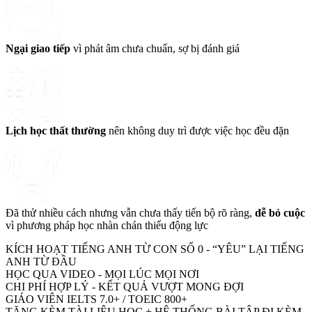
Ngại giao tiếp
vì phát âm chưa chuẩn, sợ bị đánh giá
Lịch học thất thường
nên không duy trì được việc học đều đặn
Đã thử nhiều cách nhưng vẫn chưa thấy tiến bộ rõ ràng,
dễ bỏ cuộc
vì phương pháp học nhàn chán thiếu động lực
KÍCH HOẠT TIẾNG ANH TỪ CON SỐ 0 - “YÊU” LẠI TIẾNG
ANH TỪ ĐẦU
HỌC QUA VIDEO - MỌI LÚC MỌI NƠI
CHI PHÍ HỢP LÝ - KẾT QUẢ VƯỢT MONG ĐỢI
GIÁO VIÊN IELTS 7.0+ / TOEIC 800+
TẶNG KÈM TÀI LIỆU HỌC + HỆ THỐNG BÀI TẬP ĐI KÈM