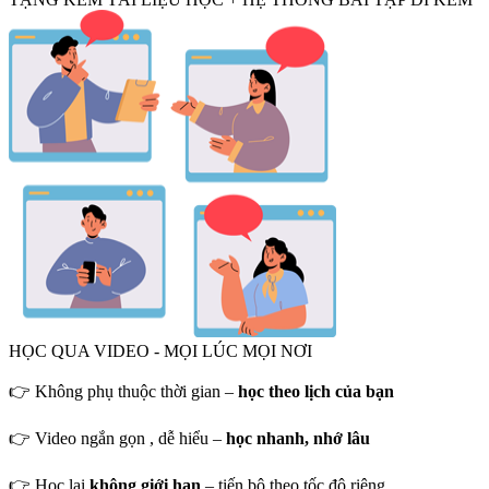
HỌC QUA VIDEO - MỌI LÚC MỌI NƠI
👉 Không phụ thuộc thời gian –
học theo lịch của bạn
👉 Video ngắn gọn , dễ hiểu –
học nhanh, nhớ lâu
👉 Học lại
không giới hạn
– tiến bộ theo tốc độ riêng