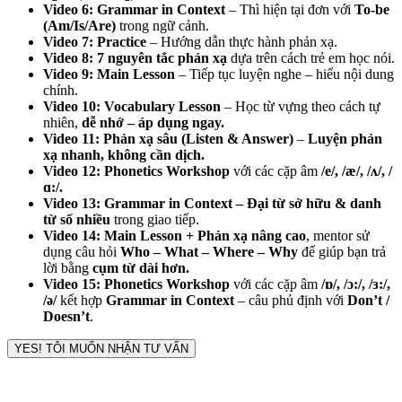
Video 6: Grammar in Context
– Thì hiện tại đơn với
To-be
(Am/Is/Are)
trong ngữ cảnh.
Video 7: Practice
– Hướng dẫn thực hành phản xạ.
Video 8: 7 nguyên tắc phản xạ
dựa trên cách trẻ em học nói.
Video 9: Main Lesson
– Tiếp tục luyện nghe – hiểu nội dung
chính.
Video 10: Vocabulary Lesson
– Học từ vựng theo cách tự
nhiên,
dễ nhớ – áp dụng ngay.
Video 11: Phản xạ sâu (Listen & Answer)
–
Luyện phản
xạ nhanh, không cần dịch.
Video 12: Phonetics Workshop
với các cặp âm
/e/, /æ/, /ʌ/, /
ɑ:/.
Video 13: Grammar in Context – Đại từ sở hữu & danh
từ số nhiều
trong giao tiếp.
Video 14: Main Lesson + Phản xạ nâng cao
, mentor sử
dụng câu hỏi
Who – What – Where – Why
để giúp bạn trả
lời bằng
cụm từ dài hơn.
Video 15: Phonetics Workshop
với các cặp âm
/ɒ/, /ɔ:/, /ɜ:/,
/ə/
kết hợp
Grammar in Context
– câu phủ định với
Don’t /
Doesn’t
.
YES! TÔI MUỐN NHẬN TƯ VẤN