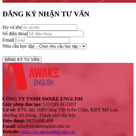
ĐĂNG KÝ NHẬN TƯ VẤN
Họ và tên
Số điện thoại
Email
Nhu cầu học tập
ĐĂNG KÝ TƯ VẤN
CÔNG TY TNHH AWAKE ENGLISH
Giấy phép đào tạo:
531/QĐ-SGDĐT
Cơ sở:
BT9, dãy 16B3 làng Việt Kiều Châu, KĐT Mỗ Lao,
phường Hà Đông ,Thành phố Hà Nội
Điện thoại:
0979.698.489
Email:
info@awakeenglish.edu.vn
Website:
https://awakeenglish.edu.vn/