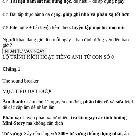
👉
Tài liệu bám sát nội dung học
, dễ hiểu – dễ áp dụng ngay
👉 Bài tập thực hành đa dạng,
giúp ghi nhớ và phản xạ tốt hơn
👉 File nghe + bài luyện kèm theo,
luyện tập mọi lúc mọi nơi
Người khác đang giỏi lên mỗi ngày – bạn định đứng yên đến bao
giờ ?
NHẬN TƯ VẤN NGAY
LỘ TRÌNH KÍCH HOẠT TIẾNG ANH TỪ CON SỐ 0
Chặng 1
The sound breaker
MỤC TIÊU ĐẠT ĐƯỢC
Âm thanh:
Làm chủ 12 nguyên âm đơn,
phân biệt rõ và sửa triệt
để các cặp âm dễ nhầm lẫn
Phản xạ:
Luyện phản xạ tự nhiên,
trả lời ngay các tình huống
Mini-Story
mà không cần dịch
Từ vựng:
Xây nền tảng với
300+ từ vựng thông dụng nhất
, áp