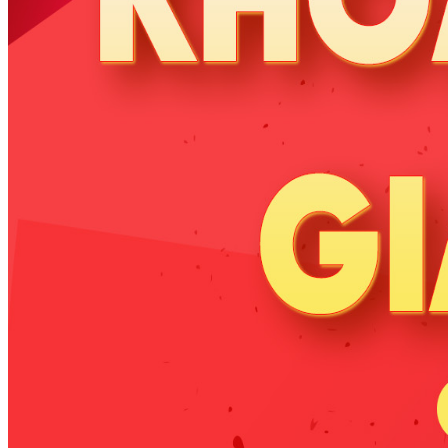
KINH NGHIỆM HỌC TIẾNG ANH
Sự kiện
Chính sách bảo hành và cam kết
Liên hệ