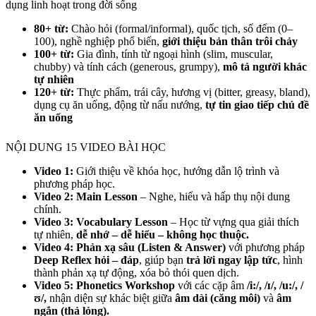
dụng linh hoạt trong đời sống
80+ từ:
Chào hỏi (formal/informal), quốc tịch, số đếm (0–
100), nghề nghiệp phổ biến,
giới thiệu bản thân trôi chảy
100+ từ:
Gia đình, tính từ ngoại hình (slim, muscular,
chubby) và tính cách (generous, grumpy),
mô tả người khác
tự nhiên
120+ từ:
Thực phẩm, trái cây, hương vị (bitter, greasy, bland),
dụng cụ ăn uống, động từ nấu nướng,
tự tin giao tiếp chủ đề
ăn uống
NỘI DUNG 15 VIDEO BÀI HỌC
Video 1:
Giới thiệu về khóa học, hướng dẫn lộ trình và
phương pháp học.
Video 2: Main Lesson
– Nghe, hiểu và hấp thụ nội dung
chính.
Video 3: Vocabulary Lesson
– Học từ vựng qua giải thích
tự nhiên,
dễ nhớ – dễ hiểu – không học thuộc.
Video 4: Phản xạ sâu (Listen & Answer)
với phương pháp
Deep Reflex hỏi – đáp
, giúp bạn
trả lời ngay lập tức
, hình
thành phản xạ tự động, xóa bỏ thói quen dịch.
Video 5: Phonetics Workshop
với các cặp âm
/i:/, /ɪ/, /u:/, /
ʊ/,
nhận diện sự khác biệt giữa
âm dài (căng môi)
và
âm
ngắn (thả lỏng).