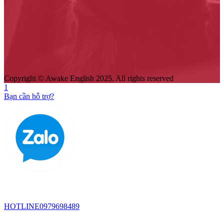
Copyright © Awake English 2025. All rights reserved
1
Bạn cần hỗ trợ?
HOTLINE
0979698489