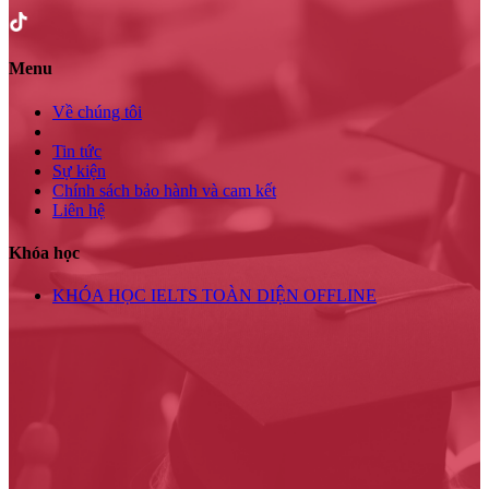
Menu
Về chúng tôi
Tin tức
Sự kiện
Chính sách bảo hành và cam kết
Liên hệ
Khóa học
KHÓA HỌC IELTS TOÀN DIỆN OFFLINE