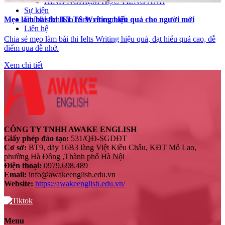
KINH NGHIỆM HỌC TIẾNG ANH
Sự kiện
Chính sách bảo hành và cam kết
Mẹo làm bài thi IELTS Writing hiệu quả cho người mới
Liên hệ
Chia sẻ mẹo làm bài thi Ielts Writing hiệu quả, đạt hiểu quả cao, dễ
điểm qua dễ nhớ.
Xem chi tiết
CÔNG TY TNHH AWAKE ENGLISH
Giấy phép đào tạo:
531/QĐ-SGDĐT
Cơ sở:
BT9, dãy 16B3 làng Việt Kiều Châu, KĐT Mỗ Lao,
phường Hà Đông ,Thành phố Hà Nội
Điện thoại:
0979.698.489
Email:
info@awakeenglish.edu.vn
Website:
https://awakeenglish.edu.vn/
Menu