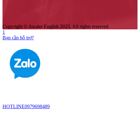
Copyright © Awake English 2025. All rights reserved
1
Bạn cần hỗ trợ?
HOTLINE
0979698489