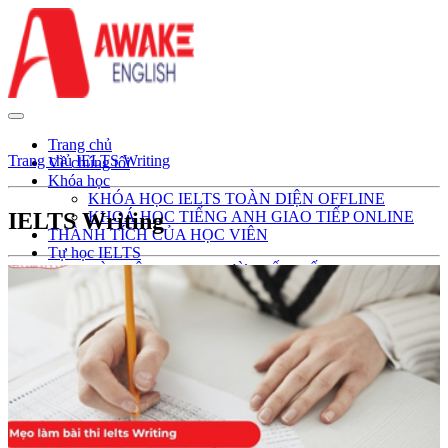
Trang chủ
Trang chủ
IELTS Writing
Về chúng tôi
Khóa học
KHÓA HỌC IELTS TOÀN DIỆN OFFLINE
IELTS Writing
KHOÁ HỌC TIẾNG ANH GIAO TIẾP ONLINE
THÀNH TÍCH CỦA HỌC VIÊN
Tự học IELTS
TÀI LIỆU CHO NGƯỜI MẤT GỐC
TÀI LIỆU IELTS
IELTS LISTENING
IELTS READING
IELTS SPEAKING
IELTS WRITING
KHÓA HỌC VIDEO
Tin tức
TIẾNG ANH MẤT GỐC
TIẾNG ANH GIAO TIẾP