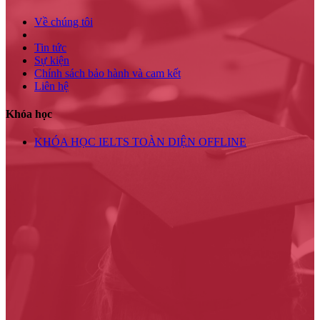
Về chúng tôi
Tin tức
Sự kiện
Chính sách bảo hành và cam kết
Liên hệ
Khóa học
KHÓA HỌC IELTS TOÀN DIỆN OFFLINE