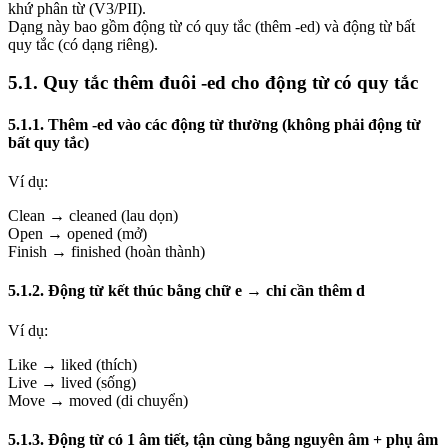
khứ phân từ (V3/PII).
Dạng này bao gồm động từ có quy tắc (thêm -ed) và động từ bất
quy tắc (có dạng riêng).
5.1. Quy tắc thêm đuôi -ed cho động từ có quy tắc
5.1.1. Thêm -ed vào các động từ thường (không phải động từ
bất quy tắc)
Ví dụ:
Clean → cleaned (lau dọn)
Open → opened (mở)
Finish → finished (hoàn thành)
5.1.2. Động từ kết thúc bằng chữ e → chỉ cần thêm d
Ví dụ:
Like → liked (thích)
Live → lived (sống)
Move → moved (di chuyển)
5.1.3. Động từ có 1 âm tiết, tận cùng bằng nguyên âm + phụ âm