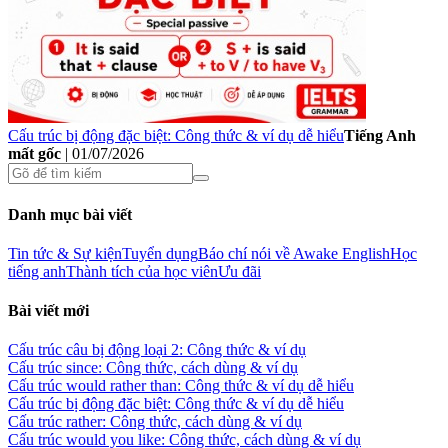
Cấu trúc bị động đặc biệt: Công thức & ví dụ dễ hiểu
Tiếng Anh
mất gốc
|
01/07/2026
Danh mục bài viết
Tin tức & Sự kiện
Tuyển dụng
Báo chí nói về Awake English
Học
tiếng anh
Thành tích của học viên
Ưu đãi
Bài viết mới
Cấu trúc câu bị động loại 2: Công thức & ví dụ
Cấu trúc since: Công thức, cách dùng & ví dụ
Cấu trúc would rather than: Công thức & ví dụ dễ hiểu
Cấu trúc bị động đặc biệt: Công thức & ví dụ dễ hiểu
Cấu trúc rather: Công thức, cách dùng & ví dụ
Cấu trúc would you like: Công thức, cách dùng & ví dụ