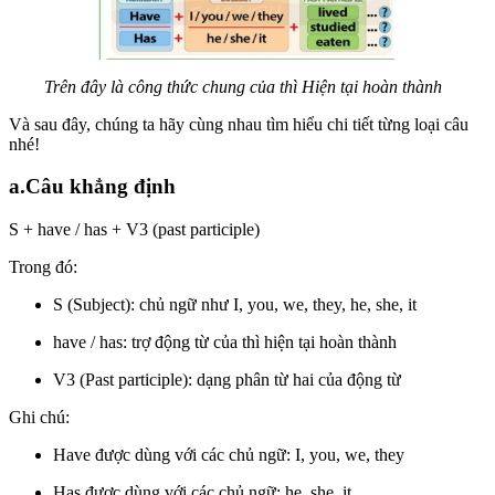
Trên đây là công thức chung của thì Hiện tại hoàn thành
Và sau đây, chúng ta hãy cùng nhau tìm hiểu chi tiết từng loại câu
nhé!
a.Câu khẳng định
S + have / has + V3 (past participle)
Trong đó:
S (Subject): chủ ngữ như I, you, we, they, he, she, it
have / has: trợ động từ của thì hiện tại hoàn thành
V3 (Past participle): dạng phân từ hai của động từ
Ghi chú:
Have được dùng với các chủ ngữ: I, you, we, they
Has được dùng với các chủ ngữ: he, she, it