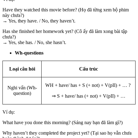
Have they watched this movie before? (Họ đã từng xem bộ phim
này chưa?)
→ Yes, they have. / No, they haven’t.
Has she finished her homework yet? (Cô ấy đã làm xong bài tập
chưa?)
→ Yes, she has. / No, she hasn’t.
Wh-questions
Loại câu hỏi
Cấu trúc
WH + have/ has + S (+ not) + V(pII) + … ?
Nghi vấn (Wh-
question)
⇒ S + have/ has (+ not) + V(pII) + …
Ví dụ:
What have you done this morning? (Sáng nay bạn đã làm gì?)
Why haven’t they completed the project yet? (Tại sao họ vẫn chưa