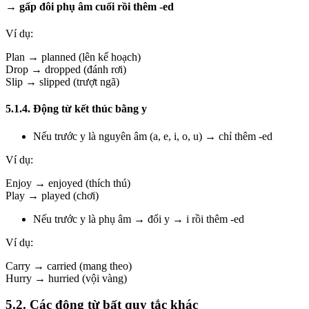
→ gấp đôi phụ âm cuối rồi thêm -ed
Ví dụ:
Plan → planned (lên kế hoạch)
Drop → dropped (đánh rơi)
Slip → slipped (trượt ngã)
5.1.4. Động từ kết thúc bằng y
Nếu trước y là nguyên âm (a, e, i, o, u) → chỉ thêm -ed
Ví dụ:
Enjoy → enjoyed (thích thú)
Play → played (chơi)
Nếu trước y là phụ âm → đổi y → i rồi thêm -ed
Ví dụ:
Carry → carried (mang theo)
Hurry → hurried (vội vàng)
5.2. Các động từ bất quy tắc khác