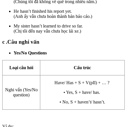
(Chúng tôi đã không về quê trong nhiều năm.)
He hasn’t finished his report yet.
(Anh ấy vẫn chưa hoàn thành bản báo cáo.)
My sister hasn’t learned to drive so far.
(Chị tôi đến nay vẫn chưa học lái xe.)
c .Câu nghi vấn
Yes/No Questions
Loại câu hỏi
Cấu trúc
Have/ Has + S + V(pII) + … ?
Nghi vấn (Yes/No
• Yes, S + have/ has.
question)
• No, S + haven’t/ hasn’t.
Ví dụ: