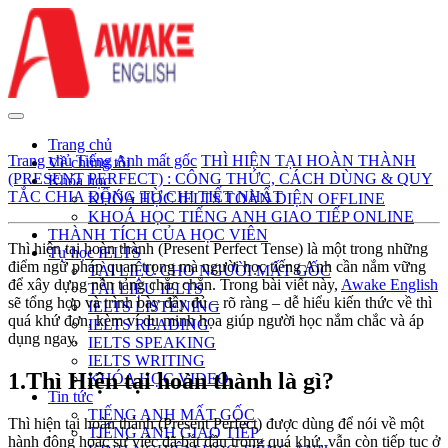
Trang chủ
Trang chủ
Tiếng Anh mất gốc
THÌ HIỆN TẠI HOÀN THÀNH
Về chúng tôi
(PRESENT PERFECT) : CÔNG THỨC, CÁCH DÙNG & QUY
Khóa học
TẮC CHIA ĐỘNG TỪ CHI TIẾT NHẤT
KHÓA HỌC IELTS TOÀN DIỆN OFFLINE
KHOÁ HỌC TIẾNG ANH GIAO TIẾP ONLINE
THÀNH TÍCH CỦA HỌC VIÊN
Thì hiện tại hoàn thành (Present Perfect Tense) là một trong những
Tự học IELTS
điểm ngữ pháp quan trọng mà người học tiếng Anh cần nắm vững
TÀI LIỆU CHO NGƯỜI MẤT GỐC
để xây dựng nền tảng chắc chắn. Trong bài viết này,
Awake English
TÀI LIỆU IELTS
sẽ tổng hợp và trình bày đầy đủ – rõ ràng – dễ hiểu kiến thức về thì
IELTS LISTENING
quá khứ đơn, kèm ví dụ minh họa giúp người học nắm chắc và áp
IELTS READING
dụng ngay.
IELTS SPEAKING
IELTS WRITING
1.Thì Hiện tại hoàn thành là gì?
KHÓA HỌC VIDEO
Tin tức
TIẾNG ANH MẤT GỐC
Thì hiện tại hoàn thành (Present Perfect) được dùng để nói về một
TIẾNG ANH GIAO TIẾP
hành động hoặc sự việc đã bắt đầu trong quá khứ, vẫn còn tiếp tục ở