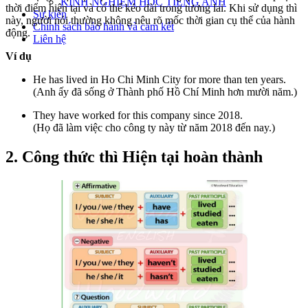
KINH NGHIỆM HỌC TIẾNG ANH
thời điểm hiện tại và có thể kéo dài trong tương lai. Khi sử dụng thì
Sự kiện
này, người nói thường không nêu rõ mốc thời gian cụ thể của hành
Chính sách bảo hành và cam kết
động.
Liên hệ
Ví dụ
He has lived in Ho Chi Minh City for more than ten years.
(Anh ấy đã sống ở Thành phố Hồ Chí Minh hơn mười năm.)
They have worked for this company since 2018.
(Họ đã làm việc cho công ty này từ năm 2018 đến nay.)
2. Công thức thì Hiện tại hoàn thành