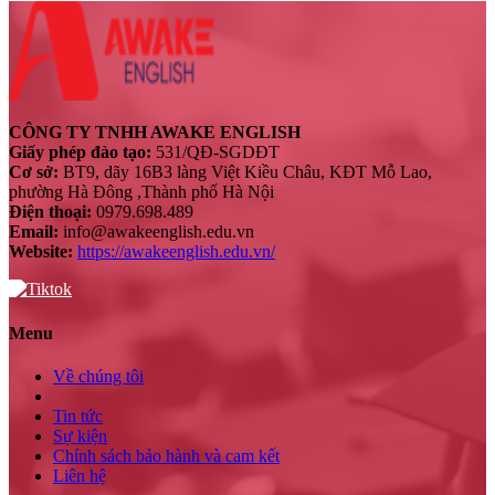
CÔNG TY TNHH AWAKE ENGLISH
Giấy phép đào tạo:
531/QĐ-SGDĐT
Cơ sở:
BT9, dãy 16B3 làng Việt Kiều Châu, KĐT Mỗ Lao,
phường Hà Đông ,Thành phố Hà Nội
Điện thoại:
0979.698.489
Email:
info@awakeenglish.edu.vn
Website:
https://awakeenglish.edu.vn/
Menu
Về chúng tôi
Tin tức
Sự kiện
Chính sách bảo hành và cam kết
Liên hệ