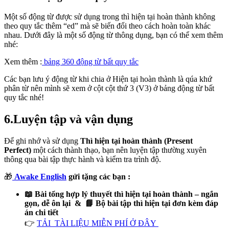
Một số động từ được sử dụng trong thì hiện tại hoàn thành không
theo quy tắc thêm “ed” mà sẽ biến đổi theo cách hoàn toàn khác
nhau. Dưới đây là một số động từ thông dụng, bạn có thể xem thêm
nhé:
Xem thêm :
bảng 360 động từ bất quy tắc
Các bạn lưu ý động từ khi chia ở Hiện tại hoàn thành là qúa khứ
phân từ nên mình sẽ xem ở cột cột thứ 3 (V3) ở bảng động từ bất
quy tắc nhé!
6.Luyện tập và vận dụng
Để ghi nhớ và sử dụng
Thì hiện tại hoàn thành (Present
Perfect)
một cách thành thạo, bạn nên luyện tập thường xuyên
thông qua bài tập thực hành và kiểm tra trình độ.
🎁
Awake English
gửi tặng các bạn
:
📖 Bài tổng hợp lý thuyết thì hiện tại hoàn thành – ngắn
gọn, dễ ôn lại & 📘 Bộ bài tập thì hiện tại đơn kèm đáp
án chi tiết
👉
TẢI TÀI LIỆU MIỄN PHÍ Ở ĐÂY