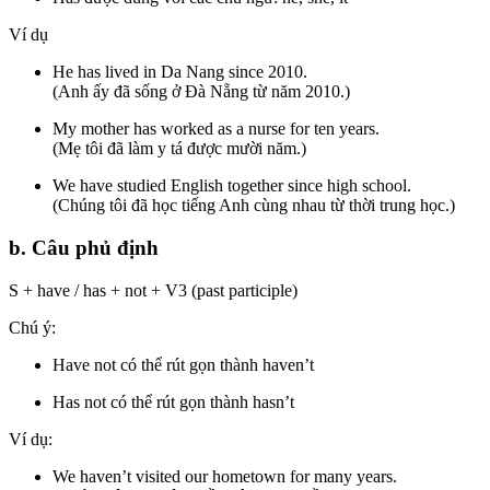
Ví dụ
He has lived in Da Nang since 2010.
(Anh ấy đã sống ở Đà Nẵng từ năm 2010.)
My mother has worked as a nurse for ten years.
(Mẹ tôi đã làm y tá được mười năm.)
We have studied English together since high school.
(Chúng tôi đã học tiếng Anh cùng nhau từ thời trung học.)
b. Câu phủ định
S + have / has + not + V3 (past participle)
Chú ý:
Have not có thể rút gọn thành haven’t
Has not có thể rút gọn thành hasn’t
Ví dụ:
We haven’t visited our hometown for many years.