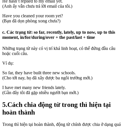
He hasn’t replied to my email yet.
(Anh ấy vẫn chưa trả lời email của tôi.)
Have you cleaned your room yet?
(Bạn đã dọn phòng xong chưa?)
c. Các trạng từ: so far, recently, lately, up to now, up to this
moment, in/for/during/over + the past/last + time
Những trạng từ này có vị trí khá linh hoạt, có thể đứng đầu câu
hoặc cuối câu.
Ví dụ:
So far, they have built three new schools.
(Cho tới nay, họ đã xây được ba ngôi trường mới.)
I have met many new friends lately.
(Gần đây tôi đã gặp nhiều người bạn mới.)
5.Cách chia động từ trong thì hiện tại
hoàn thành
Trong thì hiện tại hoàn thành, động từ chính được chia ở dạng quá