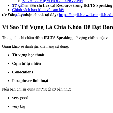
KINH NGHIỆM HỌC TIẾNG ANH
Sự kiện
Tăng điểm tiêu chí
Lexical Resource trong IELTS Speaking
Chính sách bảo hành và cam kết
Liên hệ
👉 Đăng ký nhận ebook tại đây:
https://english.awakeenglish.edu
Vì Sao Từ Vựng Là Chìa Khóa Để Đạt Ban
Trong tiêu chí chấm điểm
IELTS Speaking
, từ vựng chiếm một vai t
Giám khảo sẽ đánh giá khả năng sử dụng:
Từ vựng học thuật
Cụm từ tự nhiên
Collocations
Paraphrase linh hoạt
Nếu bạn chỉ sử dụng những từ cơ bản như:
very good
very big