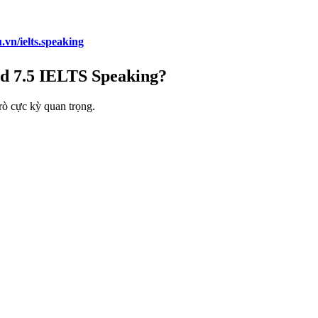
.vn/ielts.speaking
d 7.5 IELTS Speaking?
rò cực kỳ quan trọng.