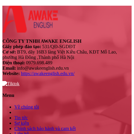
CÔNG TY TNHH AWAKE ENGLISH
Giấy phép đào tạo:
531/QĐ-SGDĐT
Cơ sở:
BT9, dãy 16B3 làng Việt Kiều Châu, KĐT Mỗ Lao,
phường Hà Đông ,Thành phố Hà Nội
Điện thoại:
0979.698.489
Email:
info@awakeenglish.edu.vn
Website:
https://awakeenglish.edu.vn/
Menu
Về chúng tôi
Tin tức
Sự kiện
Chính sách bảo hành và cam kết
Liên hệ