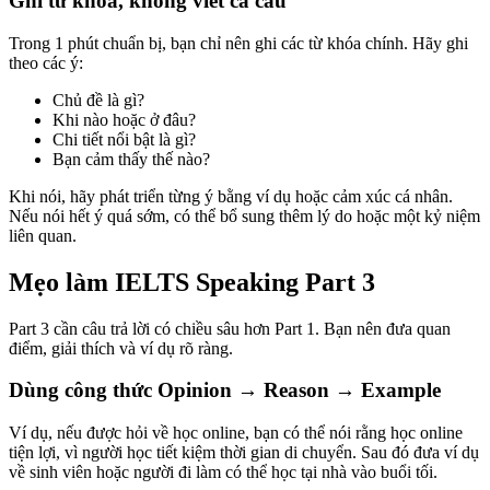
Ghi từ khóa, không viết cả câu
Trong 1 phút chuẩn bị, bạn chỉ nên ghi các từ khóa chính. Hãy ghi
theo các ý:
Chủ đề là gì?
Khi nào hoặc ở đâu?
Chi tiết nổi bật là gì?
Bạn cảm thấy thế nào?
Khi nói, hãy phát triển từng ý bằng ví dụ hoặc cảm xúc cá nhân.
Nếu nói hết ý quá sớm, có thể bổ sung thêm lý do hoặc một kỷ niệm
liên quan.
Mẹo làm IELTS Speaking Part 3
Part 3 cần câu trả lời có chiều sâu hơn Part 1. Bạn nên đưa quan
điểm, giải thích và ví dụ rõ ràng.
Dùng công thức Opinion → Reason → Example
Ví dụ, nếu được hỏi về học online, bạn có thể nói rằng học online
tiện lợi, vì người học tiết kiệm thời gian di chuyển. Sau đó đưa ví dụ
về sinh viên hoặc người đi làm có thể học tại nhà vào buổi tối.