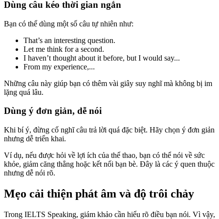
Dùng câu kéo thời gian ngắn
Bạn có thể dùng một số câu tự nhiên như:
That’s an interesting question.
Let me think for a second.
I haven’t thought about it before, but I would say...
From my experience,...
Những câu này giúp bạn có thêm vài giây suy nghĩ mà không bị im
lặng quá lâu.
Dùng ý đơn giản, dễ nói
Khi bí ý, đừng cố nghĩ câu trả lời quá đặc biệt. Hãy chọn ý đơn giản
nhưng dễ triển khai.
Ví dụ, nếu được hỏi về lợi ích của thể thao, bạn có thể nói về sức
khỏe, giảm căng thẳng hoặc kết nối bạn bè. Đây là các ý quen thuộc
nhưng dễ nói rõ.
Mẹo cải thiện phát âm và độ trôi chảy
Trong IELTS Speaking, giám khảo cần hiểu rõ điều bạn nói. Vì vậy,