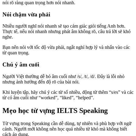
nói rõ ràng quan trọng hơn nói nhanh.
Nói chậm vừa phải
Nhiều người nghĩ nói nhanh sẽ tạo cảm giác giỏi tiếng Anh hơn.
Thực tế, nếu nói nhanh nhưng phát âm không rõ, câu trả lời sẽ khó
nghe.
Bạn nên nói với tốc độ vừa phải, ngắt nghỉ hợp lý và nhấn vào các
từ quan trọng.
Chú ý âm cuối
Người Việt thường dễ bỏ âm cuối như /s/, /t/, /d/. Đây là lỗi nhỏ
nhưng ảnh hưởng đến độ rõ của bài nói.
Khi luyện tập, hãy chú ý các từ số nhiều, động từ thêm “s/es” và các
từ có âm cuối như “worked”, “liked”, “helped”.
Mẹo học từ vựng IELTS Speaking
Từ vựng trong Speaking cần dễ dùng, tự nhiên và phù hợp với ngữ
cảnh. Người mới không nên học quá nhiều từ khó mà không biết
cách áp dụng.