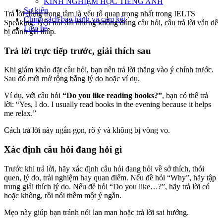
KINH NGHIỆM HỌC TIẾNG ANH
Sự kiện
Trả lời đúng trọng tâm là yếu tố quan trọng nhất trong IELTS
Chính sách bảo hành và cam kết
Speaking. Nếu nói dài nhưng không đúng câu hỏi, câu trả lời vẫn dễ
Liên hệ
bị đánh giá thấp.
Trả lời trực tiếp trước, giải thích sau
Khi giám khảo đặt câu hỏi, bạn nên trả lời thẳng vào ý chính trước.
Sau đó mới mở rộng bằng lý do hoặc ví dụ.
Ví dụ, với câu hỏi
“Do you like reading books?”
, bạn có thể trả
lời: “Yes, I do. I usually read books in the evening because it helps
me relax.”
Cách trả lời này ngắn gọn, rõ ý và không bị vòng vo.
Xác định câu hỏi đang hỏi gì
Trước khi trả lời, hãy xác định câu hỏi đang hỏi về sở thích, thói
quen, lý do, trải nghiệm hay quan điểm. Nếu đề hỏi “Why”, hãy tập
trung giải thích lý do. Nếu đề hỏi “Do you like…?”, hãy trả lời có
hoặc không, rồi nói thêm một ý ngắn.
Mẹo này giúp bạn tránh nói lan man hoặc trả lời sai hướng.