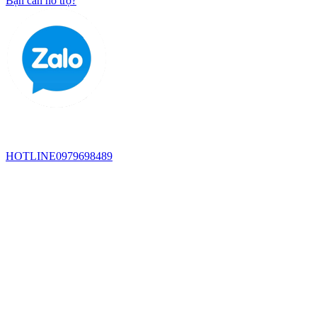
Bạn cần hỗ trợ?
HOTLINE
0979698489