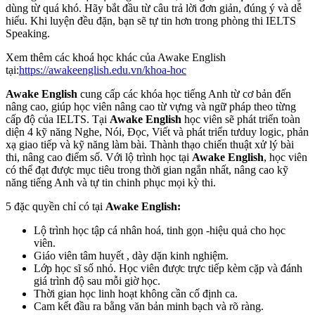
dùng từ quá khó. Hãy bắt đầu từ câu trả lời đơn giản, đúng ý và dễ
hiểu. Khi luyện đều đặn, bạn sẽ tự tin hơn trong phòng thi IELTS
Speaking.
Xem thêm các khoá học khác của Awake English
tại:
https://awakeenglish.edu.vn/khoa-hoc
Awake English
cung cấp các khóa học tiếng Anh từ cơ bản đến
nâng cao, giúp học viên nâng cao từ vựng và ngữ pháp theo từng
cấp độ của IELTS. Tại
Awake English
học viên sẽ phát triển toàn
diện 4 kỹ năng Nghe, Nói, Đọc, Viết và phát triển tưduy logic, phản
xạ giao tiếp và kỹ năng làm bài. Thành thạo chiến thuật xử lý bài
thi, nâng cao điểm số. Với lộ trình học tại
Awake English
, học viên
có thể đạt được mục tiêu trong thời gian ngắn nhất, nâng cao kỹ
năng tiếng Anh và tự tin chinh phục mọi kỳ thi.
5 đặc quyền chỉ có tại
Awake English:
Lộ trình học tập cá nhân hoá, tinh gọn -hiệu quả cho học
viên.
Giáo viên tâm huyết , dày dặn kinh nghiệm.
Lớp học sĩ số nhỏ. Học viên được trực tiếp kèm cặp và đánh
giá trình độ sau mỗi giờ học.
Thời gian học linh hoạt không cần cố định ca.
Cam kết đầu ra bằng văn bản minh bạch và rõ ràng.