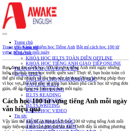
Trang chủ
Trang chủ
Kinh nghiệm học Tiếng Anh
Bật mí cách học 100 từ
Về chúng tôi
vựng tiếng Anh mỗi ngày
Khóa học
KHÓA HỌC IELTS TOÀN DIỆN OFFLINE
KHOÁ HỌC TIẾNG ANH GIAO TIẾP ONLINE
Bạn đang tìm cách học 100 từ vựng tiếng Anh mỗi ngày nhưng
THÀNH TÍCH CỦA HỌC VIÊN
luôn gặp tình trạng học trước quên sau? Thực tế, bạn hoàn toàn có
Tự học IELTS
thể ghi nhớ nhanh và lâu hơn nếu áp dụng đúng phương pháp thay
TÀI LIỆU CHO NGƯỜI MẤT GỐC
vì học vẹt. Bài viết này sẽ giúp bạn khám phá cách học từ vựng đơn
TÀI LIỆU IELTS
giản, dễ áp dụng và hiệu quả hơn mỗi ngày.
IELTS LISTENING
IELTS READING
Cách học 100 từ vựng tiếng Anh mỗi ngày
IELTS SPEAKING
IELTS WRITING
vẫn hiệu quả
KHÓA HỌC VIDEO
Tin tức
Vậy làm thế nào để áp dụng cách học 100 từ vựng tiếng Anh mỗi
TIẾNG ANH MẤT GỐC
ngày hiệu quả mà vẫn ghi nhớ lâu dài? Dưới đây là những phương
TIẾNG ANH GIAO TIẾP