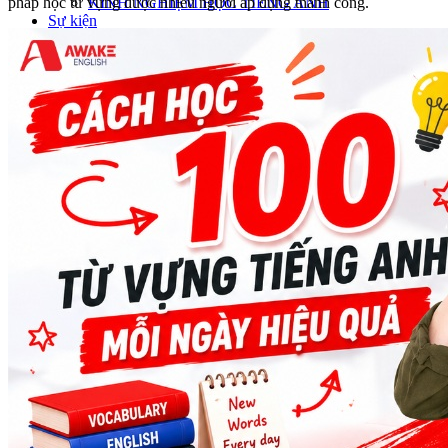
pháp học từ vựng được nhiều người áp dụng thành công.
KINH NGHIỆM HỌC TIẾNG ANH
Sự kiện
Chính sách bảo hành và cam kết
Liên hệ