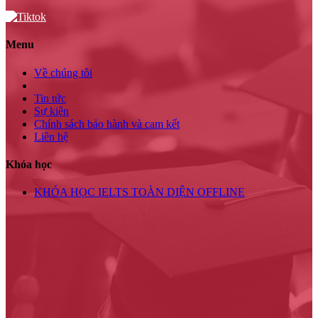
Menu
Về chúng tôi
Tin tức
Sự kiện
Chính sách bảo hành và cam kết
Liên hệ
Khóa học
KHÓA HỌC IELTS TOÀN DIỆN OFFLINE