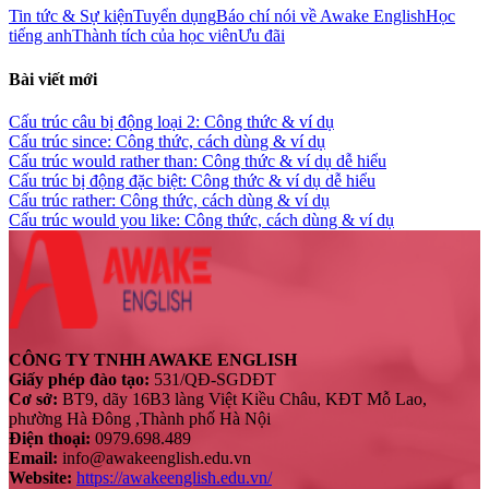
Tin tức & Sự kiện
Tuyển dụng
Báo chí nói về Awake English
Học
tiếng anh
Thành tích của học viên
Ưu đãi
Bài viết mới
Cấu trúc câu bị động loại 2: Công thức & ví dụ
Cấu trúc since: Công thức, cách dùng & ví dụ
Cấu trúc would rather than: Công thức & ví dụ dễ hiểu
Cấu trúc bị động đặc biệt: Công thức & ví dụ dễ hiểu
Cấu trúc rather: Công thức, cách dùng & ví dụ
Cấu trúc would you like: Công thức, cách dùng & ví dụ
CÔNG TY TNHH AWAKE ENGLISH
Giấy phép đào tạo:
531/QĐ-SGDĐT
Cơ sở:
BT9, dãy 16B3 làng Việt Kiều Châu, KĐT Mỗ Lao,
phường Hà Đông ,Thành phố Hà Nội
Điện thoại:
0979.698.489
Email:
info@awakeenglish.edu.vn
Website:
https://awakeenglish.edu.vn/