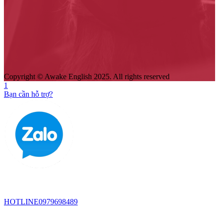
Copyright © Awake English 2025. All rights reserved
1
Bạn cần hỗ trợ?
HOTLINE
0979698489