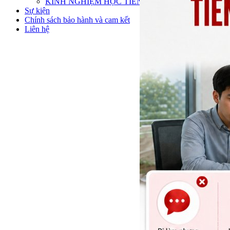
KINH NGHIỆM HỌC TIẾNG ANH
Sự kiện
Chính sách bảo hành và cam kết
Liên hệ