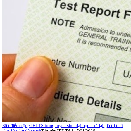
Siết điểm cộng IELTS trong tuyển sinh đại học: Trả lại giá trị thật
cho 12 năm đèn sách
Tin tức IELTS
|
17/01/2026