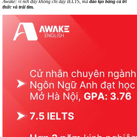
Awake: vì nơi đây không chỉ dạy IELTS, mà
đào tạo bằng cả tri
thức và trái tim.