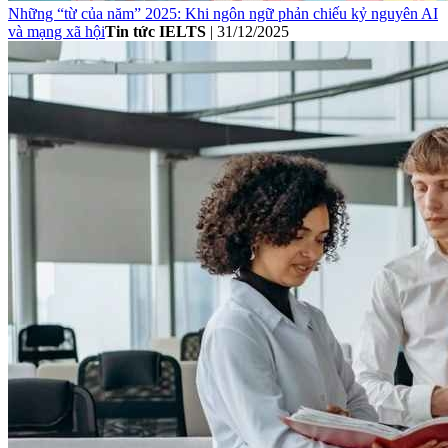
Những “từ của năm” 2025: Khi ngôn ngữ phản chiếu kỷ nguyên AI
và mạng xã hội
Tin tức IELTS
|
31/12/2025