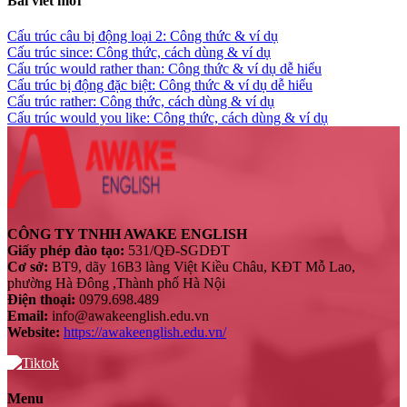
Bài viết mới
Cấu trúc câu bị động loại 2: Công thức & ví dụ
Cấu trúc since: Công thức, cách dùng & ví dụ
Cấu trúc would rather than: Công thức & ví dụ dễ hiểu
Cấu trúc bị động đặc biệt: Công thức & ví dụ dễ hiểu
Cấu trúc rather: Công thức, cách dùng & ví dụ
Cấu trúc would you like: Công thức, cách dùng & ví dụ
CÔNG TY TNHH AWAKE ENGLISH
Giấy phép đào tạo:
531/QĐ-SGDĐT
Cơ sở:
BT9, dãy 16B3 làng Việt Kiều Châu, KĐT Mỗ Lao,
phường Hà Đông ,Thành phố Hà Nội
Điện thoại:
0979.698.489
Email:
info@awakeenglish.edu.vn
Website:
https://awakeenglish.edu.vn/
Menu