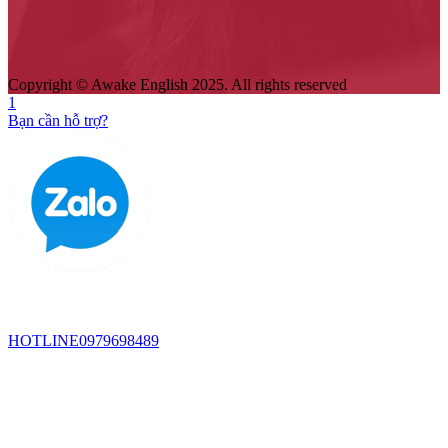
Copyright © Awake English 2025. All rights reserved
1
Bạn cần hỗ trợ?
HOTLINE
0979698489