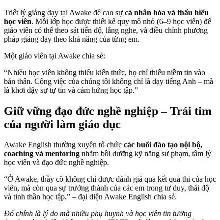
Triết lý giảng dạy tại Awake đề cao sự
cá nhân hóa và thấu hiểu
học viên
. Mỗi lớp học được thiết kế quy mô nhỏ (6–9 học viên) để
giáo viên có thể theo sát tiến độ, lắng nghe, và điều chỉnh phương
pháp giảng dạy theo khả năng của từng em.
Một giáo viên tại Awake chia sẻ:
“Nhiều học viên không thiếu kiến thức, họ chỉ thiếu niềm tin vào
bản thân. Công việc của chúng tôi không chỉ là dạy tiếng Anh – mà
là khơi dậy sự tự tin và cảm hứng học tập.”
Giữ vững đạo đức nghề nghiệp – Trái tim
của người làm giáo dục
Awake English thường xuyên tổ chức
các buổi đào tạo nội bộ,
coaching và mentoring
nhằm bồi dưỡng kỹ năng sư phạm, tâm lý
học viên và đạo đức nghề nghiệp.
“Ở Awake, thầy cô không chỉ được đánh giá qua kết quả thi của học
viên, mà còn qua sự trưởng thành của các em trong tư duy, thái độ
và tinh thần học tập,” – đại diện Awake English chia sẻ.
Đó chính là lý do mà nhiều phụ huynh và học viên tin tưởng