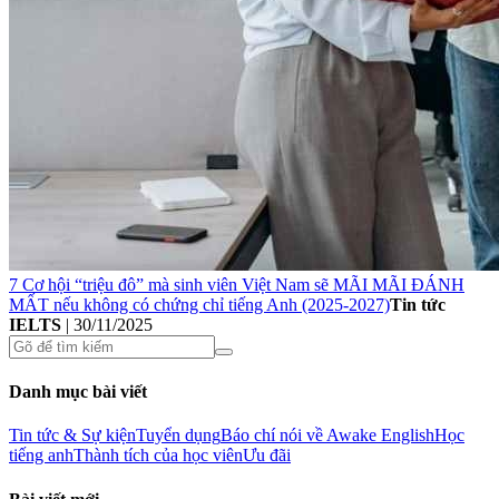
7 Cơ hội “triệu đô” mà sinh viên Việt Nam sẽ MÃI MÃI ĐÁNH
MẤT nếu không có chứng chỉ tiếng Anh (2025-2027)
Tin tức
IELTS
|
30/11/2025
Danh mục bài viết
Tin tức & Sự kiện
Tuyển dụng
Báo chí nói về Awake English
Học
tiếng anh
Thành tích của học viên
Ưu đãi