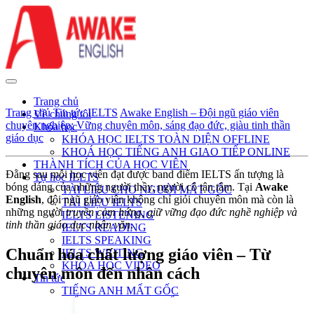
Trang chủ
Trang chủ
Tin tức IELTS
Awake English – Đội ngũ giáo viên
Về chúng tôi
chuyên nghiệp: Vững chuyên môn, sáng đạo đức, giàu tinh thần
Khóa học
giáo dục
KHÓA HỌC IELTS TOÀN DIỆN OFFLINE
KHOÁ HỌC TIẾNG ANH GIAO TIẾP ONLINE
THÀNH TÍCH CỦA HỌC VIÊN
Đằng sau mỗi học viên đạt được band điểm IELTS ấn tượng là
Tự học IELTS
bóng dáng của những người thầy, người cô tận tâm. Tại
Awake
TÀI LIỆU CHO NGƯỜI MẤT GỐC
English
, đội ngũ giáo viên không chỉ giỏi chuyên môn mà còn là
TÀI LIỆU IELTS
những người
truyền cảm hứng, giữ vững đạo đức nghề nghiệp và
IELTS LISTENING
tinh thần giáo dục nhân văn
.
IELTS READING
IELTS SPEAKING
Chuẩn hóa chất lượng giáo viên – Từ
IELTS WRITING
KHÓA HỌC VIDEO
chuyên môn đến nhân cách
Tin tức
TIẾNG ANH MẤT GỐC
TIẾNG ANH GIAO TIẾP