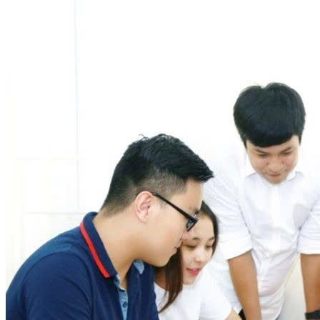
KINH NGHIỆM HỌC TIẾNG ANH
Sự kiện
Chính sách bảo hành và cam kết
Liên hệ