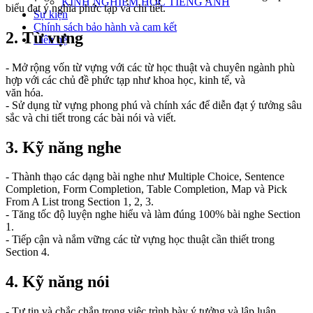
KINH NGHIỆM HỌC TIẾNG ANH
biểu đạt ý nghĩa phức tạp và chi tiết.
Sự kiện
Chính sách bảo hành và cam kết
2. Từ vựng
Liên hệ
- Mở rộng vốn từ vựng với các từ học thuật và chuyên ngành phù
hợp với các chủ đề phức tạp như khoa học, kinh tế, và
văn hóa.
- Sử dụng từ vựng phong phú và chính xác để diễn đạt ý tưởng sâu
sắc và chi tiết trong các bài nói và viết.
3. Kỹ năng nghe
- Thành thạo các dạng bài nghe như Multiple Choice, Sentence
Completion, Form Completion, Table Completion, Map và Pick
From A List trong Section 1, 2, 3.
- Tăng tốc độ luyện nghe hiểu và làm đúng 100% bài nghe Section
1.
- Tiếp cận và nắm vững các từ vựng học thuật cần thiết trong
Section 4.
4. Kỹ năng nói
- Tự tin và chắc chắn trong việc trình bày ý tưởng và lập luận.