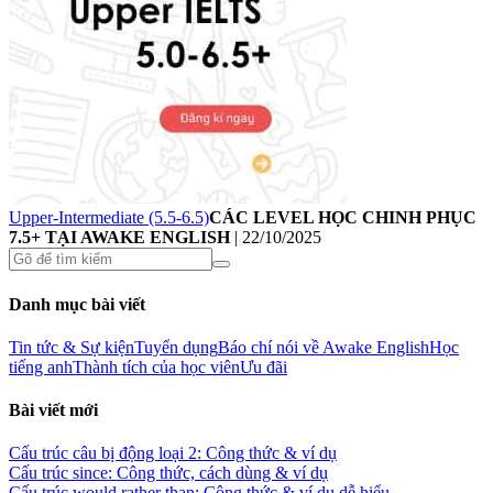
Upper-Intermediate (5.5-6.5)
CÁC LEVEL HỌC CHINH PHỤC
7.5+ TẠI AWAKE ENGLISH
|
22/10/2025
Danh mục bài viết
Tin tức & Sự kiện
Tuyển dụng
Báo chí nói về Awake English
Học
tiếng anh
Thành tích của học viên
Ưu đãi
Bài viết mới
Cấu trúc câu bị động loại 2: Công thức & ví dụ
Cấu trúc since: Công thức, cách dùng & ví dụ
Cấu trúc would rather than: Công thức & ví dụ dễ hiểu