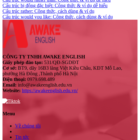
Cấu trúc bị động đặc biệt: Công thức & ví dụ dễ hiểu
Cấu trúc rather: Công thức, cách dùng & ví dụ
Cấu trúc would you like: Công thức, cách dùng & ví dụ
CÔNG TY TNHH AWAKE ENGLISH
Giấy phép đào tạo:
531/QĐ-SGDĐT
Cơ sở:
BT9, dãy 16B3 làng Việt Kiều Châu, KĐT Mỗ Lao,
phường Hà Đông ,Thành phố Hà Nội
Điện thoại:
0979.698.489
Email:
info@awakeenglish.edu.vn
Website:
https://awakeenglish.edu.vn/
Menu
Về chúng tôi
Tin tức