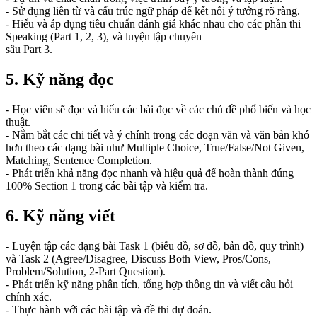
- Sử dụng liên từ và cấu trúc ngữ pháp để kết nối ý tưởng rõ ràng.
- Hiểu và áp dụng tiêu chuẩn đánh giá khác nhau cho các phần thi
Speaking (Part 1, 2, 3), và luyện tập chuyên
sâu Part 3.
5. Kỹ năng đọc
- Học viên sẽ đọc và hiểu các bài đọc về các chủ đề phổ biến và học
thuật.
- Nắm bắt các chi tiết và ý chính trong các đoạn văn và văn bản khó
hơn theo các dạng bài như Multiple Choice, True/False/Not Given,
Matching, Sentence Completion.
- Phát triển khả năng đọc nhanh và hiệu quả để hoàn thành đúng
100% Section 1 trong các bài tập và kiểm tra.
6. Kỹ năng viết
- Luyện tập các dạng bài Task 1 (biểu đồ, sơ đồ, bản đồ, quy trình)
và Task 2 (Agree/Disagree, Discuss Both View, Pros/Cons,
Problem/Solution, 2-Part Question).
- Phát triển kỹ năng phân tích, tổng hợp thông tin và viết câu hỏi
chính xác.
- Thực hành với các bài tập và đề thi dự đoán.