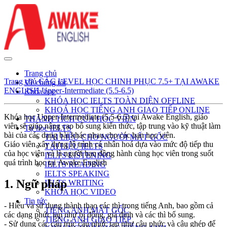
Trang chủ
Trang chủ
CÁC LEVEL HỌC CHINH PHỤC 7.5+ TẠI AWAKE
Về chúng tôi
ENGLISH
Upper-Intermediate (5.5-6.5)
Khóa học
KHÓA HỌC IELTS TOÀN DIỆN OFFLINE
KHOÁ HỌC TIẾNG ANH GIAO TIẾP ONLINE
Khóa học Upper-Intermediate (5.5-6.5) tại Awake English, giáo
THÀNH TÍCH CỦA HỌC VIÊN
viên sẽ giúp nâng cao bổ sung kiến thức, tập trung vào kỹ thuật làm
Tự học IELTS
bài của các dạng bài khác nhau cho các bạn học viên.
TÀI LIỆU CHO NGƯỜI MẤT GỐC
Giáo viên xây dựng lộ trình cá nhân hoá dựa vào mức độ tiếp thu
TÀI LIỆU IELTS
của học viên và là người bạn đồng hành cùng học viên trong suốt
IELTS LISTENING
quá trình học tại Awake English
IELTS READING
IELTS SPEAKING
1.
Ngữ pháp
IELTS WRITING
KHÓA HỌC VIDEO
Tin tức
- Hiểu và sử dụng thành thạo các thì trong tiếng Anh, bao gồm cả
TIẾNG ANH MẤT GỐC
các dạng phức tạp như bị động, giả định và các thì bổ sung.
TIẾNG ANH GIAO TIẾP
- Sử dụng các cấu trúc câu phức tạp như câu phức và câu ghép để