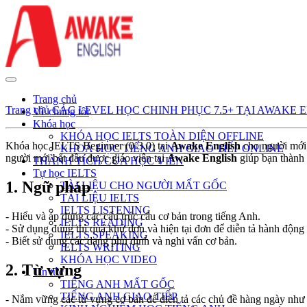
Trang chủ
Trang chủ
CÁC LEVEL HỌC CHINH PHỤC 7.5+ TẠI AWAKE 
Về chúng tôi
Khóa học
KHÓA HỌC IELTS TOÀN DIỆN OFFLINE
Khóa học IELTS Beginner (0-3.0) tại
Awake English
cho người mới 
KHOÁ HỌC TIẾNG ANH GIAO TIẾP ONLINE
người mới bắt đầu được giáo viên tại
Awake English
giúp bạn thành
THÀNH TÍCH CỦA HỌC VIÊN
Tự học IELTS
1.
Ngữ pháp
TÀI LIỆU CHO NGƯỜI MẤT GỐC
TÀI LIỆU IELTS
IELTS LISTENING
- Hiểu và áp dụng các cấu trúc câu cơ bản trong tiếng Anh.
IELTS READING
- Sử dụng đúng thì quá khứ đơn và hiện tại đơn để diễn tả hành động 
IELTS SPEAKING
- Biết sử dụng các dạng phủ định và nghi vấn cơ bản.
IELTS WRITING
KHÓA HỌC VIDEO
2. Từ vựng
Tin tức
TIẾNG ANH MẤT GỐC
TIẾNG ANH GIAO TIẾP
- Nắm vững các từ vựng cơ bản để diễn tả các chủ đề hàng ngày như g