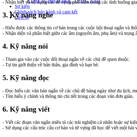
KINH NGHIỆM HỌC TIẾNG ANH
- Nhận biết và sử dụng các từ vựng phổ biến trong các tình huống gia
Sự kiện
Chính sách bảo hành và cam kết
3. Kỹ năng nghe
Liên hệ
- Hiểu được các thông tin cơ bản trong các cuộc hội thoại ngắn và th
- Nhận diện và phân biệt giữa các âm (nguyên âm, phụ âm) và trọng â
4. Kỹ năng nói
- Tham gia vào các cuộc đối thoại ngắn về các chủ đề quen thuộc.
- Tự tin giới thiệu về bản thân, gia đình và bạn bè.
5. Kỹ năng đọc
- Đọc hiểu các văn bản ngắn về các chủ đề hàng ngày như du lịch, mu
- Tìm hiểu ý chính và thông tin chi tiết trong các đoạn văn đơn giản.
6. Kỹ năng viết
- Viết các đoạn văn ngắn miêu tả các trải nghiệm cá nhân hoặc sự kiệ
- Sử dụng các cấu trúc câu cơ bản và từ vựng đã học để viết một bài 