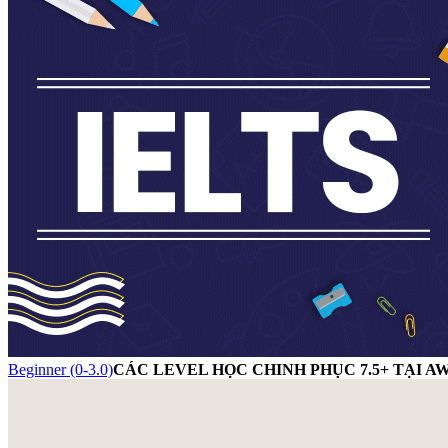
Beginner (0-3.0)
CÁC LEVEL HỌC CHINH PHỤC 7.5+ TẠI A