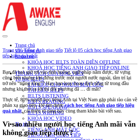
Trang chủ
Trang chủ
Tiếng Anh giao tiếp
Tiết lộ 05 cách học tiếng Anh giao
Về chúng tôi
tiếp hiệu quả nhất
Khóa học
KHÓA HỌC IELTS TOÀN DIỆN OFFLINE
KHOÁ HỌC TIẾNG ANH GIAO TIẾP ONLINE
Bạn đã bao giờ rơi vào tình huống, ngữ pháp nắm được, từ vựng
THÀNH TÍCH CỦA HỌC VIÊN
cũng biết nhưng khi đứng trước một người nước ngoài, tâm trí lại
Tự học IELTS
trở nên “trống rỗng”? Hay bạn loay hoay dịch từng từ trong đầu
TÀI LIỆU CHO NGƯỜI MẤT GỐC
nhưng khi thốt ra lời thì đối phương đã … đi mất?
TÀI LIỆU IELTS
IELTS LISTENING
Thực tế, 80% người học tiếng Anh tại Việt Nam gặp phải rào cản về
IELTS READING
phản xạ giao tiếp. Để tìm được
cách học tiếng Anh giao tiếp hiệu
IELTS SPEAKING
quả nhất
, cải thiện rõ ràng hãy cùng tham khảo bài viết sau.
IELTS WRITING
KHÓA HỌC VIDEO
Vì sao nhiều người học tiếng Anh mãi vẫn
Tin tức
TIẾNG ANH MẤT GỐC
không giao tiếp được?
TIẾNG ANH GIAO TIẾP