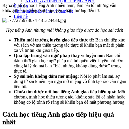
KINH NGHIỆM HỌC TIẾNG ANH
Bạn có thể đã học tiếng Anh nhiều năm, làm bài tốt nhưng vẫn
Sự kiện
không thể nói tiếng Anh, nguyên nhân thường đến từ:
Chính sách bảo hành và cam kết
Liên hệ
Học tiếng Anh nhưng mãi không giao tiếp được do học sai cách
Thiếu môi trường luyện giao tiếp thực tế:
Bạn chỉ tiếp xúc
với sách vở mà thiếu tương tác thực tế khiến bạn mất đi phản
xạ và tự tin khi giao tiếp.
Quá tập trung vào ngữ pháp thay vì luyện nói:
Bạn chỉ
dành thời gian học ngữ pháp mà bỏ quên việc luyện nói. Đó
cũng là lý do mà bạn “biết nhưng không dùng được” trong
thực tế.
Sợ sai nên không dám mở miệng:
Nỗi lo phát âm sai, sợ
dùng từ sai khiến bạn ngại mở miệng vô tình tạo rào cản ngăn
tiến bộ.
Chưa tìm được nơi học tiếng Anh giao tiếp hiệu quả:
Một
chương trình học thiếu tương tác, không sửa lỗi cá nhân hoặc
không có lộ trình rõ ràng sẽ khiến bạn dễ mất phương hướng.
Cách học tiếng Anh giao tiếp hiệu quả
nhất