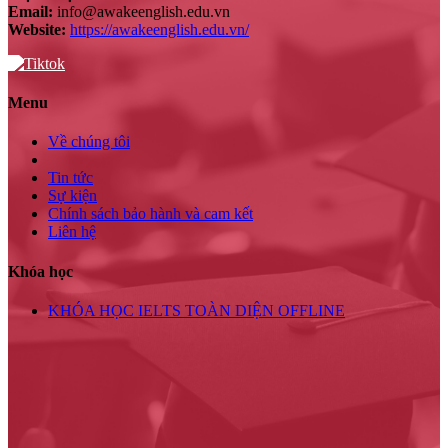
Email:
info@awakeenglish.edu.vn
Website:
https://awakeenglish.edu.vn/
Menu
Về chúng tôi
Tin tức
Sự kiện
Chính sách bảo hành và cam kết
Liên hệ
Khóa học
KHÓA HỌC IELTS TOÀN DIỆN OFFLINE