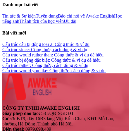
Danh mục bài viết
Tin tức & Sự kiện
Tuyển dụng
Báo chí nói về Awake English
Học
tiếng anh
Thành tích của học viên
Ưu đãi
Bài viết mới
Cấu trúc câu bị động loại 2: Công thức & ví dụ
Cấu trúc since: Công thức, cách dùng & ví dụ
Cấu trúc would rather than: Công thức & ví dụ dễ hiểu
Cấu trúc bị động đặc biệt: Công thức & ví dụ dễ hiểu
Cấu trúc rather: Công thức, cách dùng & ví dụ
Cấu trúc would you like: Công thức, cách dùng & ví dụ
CÔNG TY TNHH AWAKE ENGLISH
Giấy phép đào tạo:
531/QĐ-SGDĐT
Cơ sở:
BT9, dãy 16B3 làng Việt Kiều Châu, KĐT Mỗ Lao,
phường Hà Đông ,Thành phố Hà Nội
Điện thoại:
0979.698.489