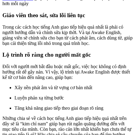
hơn mỗi ngày
Giáo viên theo sát, sửa lỗi liên tục
Trong các cách học tiếng Anh giao tiếp hiệu quả nhất là phải có
người hướng dẫn và chỉnh sửa kịp thời. Và tại Awake English,
giảng viên sẽ chỉnh sửa cho bạn từ cách phát âm, cách dùng từ, giúp
bạn cải thiện từng lỗi nhỏ trong quá trình học.
Lộ trình rõ ràng cho người mất gốc
Đối với người mới bắt đầu hoặc mất gốc, việc học không có định
hướng rất dễ gây nản. Vì vậy, lộ trình tại Awake English được thiết
kế từ cơ bản đến nâng cao, giúp bạn:
Xây nền phát âm và từ vựng cơ bản nhất
Luyện phản xạ từng bước
Tăng khả năng giao tiếp theo giai đoạn rõ ràng
Những chia sẻ về cách học tiếng Anh giao tiếp hiệu quả nhất trên
đây sẽ là “kim chỉ nam” giúp bạn rút ngắn quãng đường đến với
mục tiêu của mình. Còn bạn, rào cản lớn nhất khiến bạn chưa thể tự
tin giao tiếp là gì? Hãy chia sẻ câu chuyện của bạn để tìm hướng