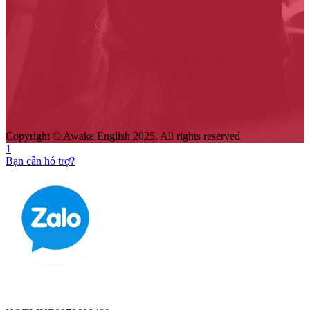
Copyright © Awake English 2025. All rights reserved
1
Bạn cần hỗ trợ?