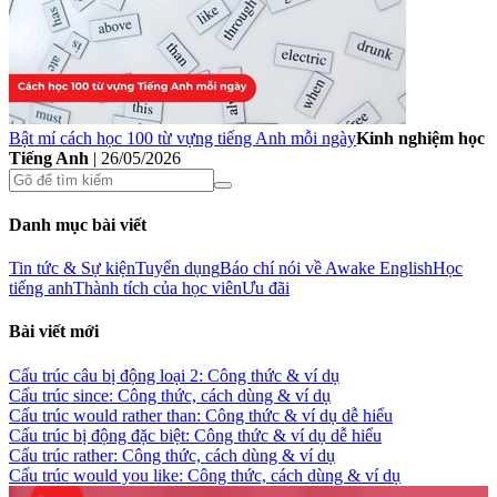
Bật mí cách học 100 từ vựng tiếng Anh mỗi ngày
Kinh nghiệm học
Tiếng Anh
|
26/05/2026
Danh mục bài viết
Tin tức & Sự kiện
Tuyển dụng
Báo chí nói về Awake English
Học
tiếng anh
Thành tích của học viên
Ưu đãi
Bài viết mới
Cấu trúc câu bị động loại 2: Công thức & ví dụ
Cấu trúc since: Công thức, cách dùng & ví dụ
Cấu trúc would rather than: Công thức & ví dụ dễ hiểu
Cấu trúc bị động đặc biệt: Công thức & ví dụ dễ hiểu
Cấu trúc rather: Công thức, cách dùng & ví dụ
Cấu trúc would you like: Công thức, cách dùng & ví dụ