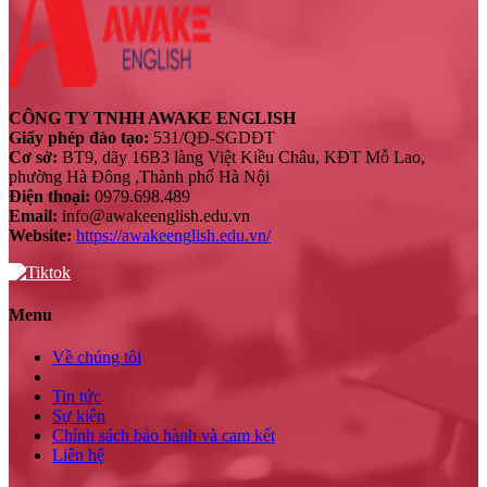
CÔNG TY TNHH AWAKE ENGLISH
Giấy phép đào tạo:
531/QĐ-SGDĐT
Cơ sở:
BT9, dãy 16B3 làng Việt Kiều Châu, KĐT Mỗ Lao,
phường Hà Đông ,Thành phố Hà Nội
Điện thoại:
0979.698.489
Email:
info@awakeenglish.edu.vn
Website:
https://awakeenglish.edu.vn/
Menu
Về chúng tôi
Tin tức
Sự kiện
Chính sách bảo hành và cam kết
Liên hệ