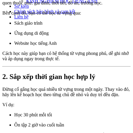
KINH NGHIỆM HỌC TIẾNG ANH
quen thuộc như: gia đình, thời tiết, đồ ăn, trường học.
Sự kiện
Chính sách bảo hành và cam kết
Bên cạnh đó, bạn có thể học từ vựng qua:
Liên hệ
Sách giáo trình
Ứng dụng di động
Website học tiếng Anh
Cách học này giúp bạn có hệ thống từ vựng phong phú, dễ ghi nhớ
và áp dụng ngay trong thực tế.
2. Sắp xếp thời gian học hợp lý
Đừng cố gắng học quá nhiều từ vựng trong một ngày. Thay vào đó,
hãy lên kế hoạch học theo từng chủ đề nhỏ và duy trì đều đặn.
Ví dụ:
Học 30 phút mỗi tối
Ôn tập 2 giờ vào cuối tuần