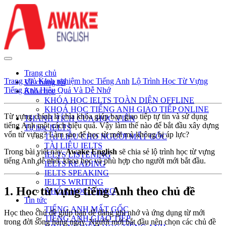
Trang chủ
Trang chủ
Kinh nghiệm học Tiếng Anh
Lộ Trình Học Từ Vựng
Về chúng tôi
Tiếng Anh Hiệu Quả Và Dễ Nhớ
Khóa học
KHÓA HỌC IELTS TOÀN DIỆN OFFLINE
KHOÁ HỌC TIẾNG ANH GIAO TIẾP ONLINE
Từ vựng chính là chìa khóa giúp bạn giao tiếp tự tin và sử dụng
THÀNH TÍCH CỦA HỌC VIÊN
tiếng Anh một cách hiệu quả. Vậy làm thế nào để bắt đầu xây dựng
Tự học IELTS
vốn từ vựng? Làm sao để học từ mới mà không bị áp lực?
TÀI LIỆU CHO NGƯỜI MẤT GỐC
TÀI LIỆU IELTS
Trong bài viết này,
Awake English
sẽ chia sẻ lộ trình học từ vựng
IELTS LISTENING
tiếng Anh dễ nhớ, khoa học và phù hợp cho người mới bắt đầu.
IELTS READING
IELTS SPEAKING
IELTS WRITING
1. Học từ vựng tiếng Anh theo chủ đề
KHÓA HỌC VIDEO
Tin tức
TIẾNG ANH MẤT GỐC
Học theo chủ đề giúp bạn dễ dàng ghi nhớ và ứng dụng từ mới
TIẾNG ANH GIAO TIẾP
trong đời sống hàng ngày. Người mới bắt đầu nên chọn các chủ đề