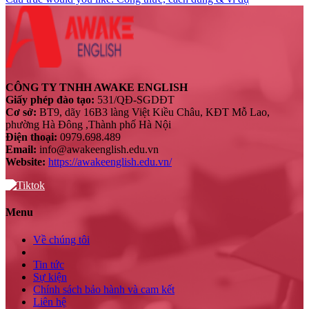
CÔNG TY TNHH AWAKE ENGLISH
Giấy phép đào tạo:
531/QĐ-SGDĐT
Cơ sở:
BT9, dãy 16B3 làng Việt Kiều Châu, KĐT Mỗ Lao,
phường Hà Đông ,Thành phố Hà Nội
Điện thoại:
0979.698.489
Email:
info@awakeenglish.edu.vn
Website:
https://awakeenglish.edu.vn/
Menu
Về chúng tôi
Tin tức
Sự kiện
Chính sách bảo hành và cam kết
Liên hệ