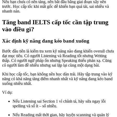
Nếu bạn chưa có nền tảng, nên bắt đầu bằng giai đoạn xây nền
trước. Học cấp tốc khi mất gốc dễ khiến bạn quá tải, sai nhiều và
nhanh nản.
Tăng band IELTS cấp tốc cần tập trung
vào điều gì?
Xác định kỹ năng đang kéo band xuống
Bước đầu tiên là kiểm tra xem kỹ năng nào đang khiến overall chưa
đạt mục tiêu. Có người Listening và Reading tốt nhưng Writing
thấp. Có người ngữ pháp ổn nhưng Speaking thiếu phản xạ. Cũng
có người làm đề nhiều nhưng sai lặp lại cùng một dạng bài.
Khi học cấp tốc, bạn không nên học dàn trải. Hãy tập trung vào kỹ
năng có khả năng tăng điểm nhanh nhất và kỹ năng đang kéo band
xuống nhiều nhất.
Ví dụ:
Nếu Listening sai Section 1 vì chính tả, hãy sửa ngay lỗi
spelling và số ít – số nhiều.
Nếu Reading mất thời gian, hãy luyện scanning và quản lý