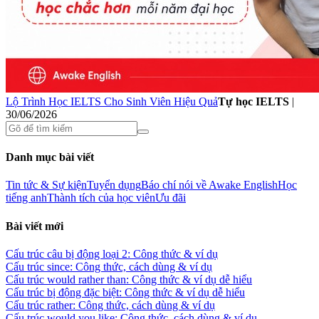
Lộ Trình Học IELTS Cho Sinh Viên Hiệu Quả
Tự học IELTS
|
30/06/2026
Danh mục bài viết
Tin tức & Sự kiện
Tuyển dụng
Báo chí nói về Awake English
Học
tiếng anh
Thành tích của học viên
Ưu đãi
Bài viết mới
Cấu trúc câu bị động loại 2: Công thức & ví dụ
Cấu trúc since: Công thức, cách dùng & ví dụ
Cấu trúc would rather than: Công thức & ví dụ dễ hiểu
Cấu trúc bị động đặc biệt: Công thức & ví dụ dễ hiểu
Cấu trúc rather: Công thức, cách dùng & ví dụ
Cấu trúc would you like: Công thức, cách dùng & ví dụ