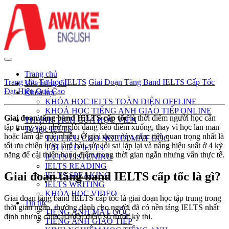
Trang chủ
Trang chủ
Tự học IELTS
Giai Đoạn Tăng Band IELTS Cấp Tốc
Về chúng tôi
Đạt Hiệu Quả Cao
Khóa học
KHÓA HỌC IELTS TOÀN DIỆN OFFLINE
KHOÁ HỌC TIẾNG ANH GIAO TIẾP ONLINE
Giai đoạn tăng band IELTS cấp tốc
là thời điểm người học cần
THÀNH TÍCH CỦA HỌC VIÊN
tập trung vào những lỗi đang kéo điểm xuống, thay vì học lan man
Tự học IELTS
hoặc làm đề quá nhiều. Ở giai đoạn này, mục tiêu quan trọng nhất là
TÀI LIỆU CHO NGƯỜI MẤT GỐC
tối ưu chiến lược làm bài, sửa lỗi sai lặp lại và nâng hiệu suất ở 4 kỹ
TÀI LIỆU IELTS
năng để cải thiện band điểm trong thời gian ngắn nhưng vẫn thực tế.
IELTS LISTENING
IELTS READING
Giai đoạn tăng band IELTS cấp tốc là gì?
IELTS SPEAKING
IELTS WRITING
KHÓA HỌC VIDEO
Giai đoạn tăng band IELTS cấp tốc là giai đoạn học tập trung trong
Tin tức
thời gian ngắn, thường dành cho người đã có nền tảng IELTS nhất
TIẾNG ANH MẤT GỐC
định nhưng cần cải thiện điểm số trước kỳ thi.
TIẾNG ANH GIAO TIẾP