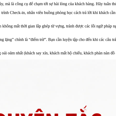
y, mà là công cụ để chạm tới sự hài lòng của khách hàng. Hãy tuân thủ
 trình Check-in, nhân viên buồng phòng học cách trả lời khi khách cầ
 không mất thời gian lắp ghép từ vựng, tránh được các lỗi ngữ pháp ng
g lặng” chính là “điểm trừ”. Bạn cần luyện tập cho đến khi các câu trả
oái oăm nhất (khách say xỉn, khách mất hộ chiếu, khách phàn nàn đồ ăn 