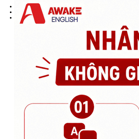
KINH NGHIỆM HỌC TIẾNG ANH
Sự kiện
Chính sách bảo hành và cam kết
Liên hệ