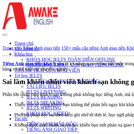
Trang chủ
Trang chủ
Tiếng Anh giao tiếp
150+ mẫu câu tiếng Anh giao tiếp Khá
Về chúng tôi
Khóa học
KHÓA HỌC IELTS TOÀN DIỆN OFFLINE
Tiếng Anh giao tiếp khách sạn
là kỹ năng quan trọng bắt buộc trong
KHOÁ HỌC TIẾNG ANH GIAO TIẾP ONLINE
hàng và thể hiện sự chuyên nghiệp.
THÀNH TÍCH CỦA HỌC VIÊN
Tự học IELTS
Sai lầm khiến nhân viên khách sạn không g
TÀI LIỆU CHO NGƯỜI MẤT GỐC
TÀI LIỆU IELTS
IELTS LISTENING
Phần lớn nhân viên khách sạn không phải không học tiếng Anh, mà là
IELTS READING
IELTS SPEAKING
Thiếu vốn từ vựng khiến bạn không thể phản hồi ngay khi khá
IELTS WRITING
KHÓA HỌC VIDEO
Phương pháp học sai theo kiểu ghi nhớ từ đơn lẻ, học ngữ pháp
Tin tức
TIẾNG ANH MẤT GỐC
Không được thực hành, luyện nói khiến bạn mất phản xạ giao t
TIẾNG ANH GIAO TIẾP