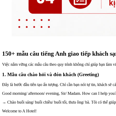
150+ mẫu câu tiếng Anh giao tiếp khách s
Việc nắm vững các mẫu câu theo quy trình không chỉ giúp bạn làm việ
1. Mẫu câu chào hỏi và đón khách (Greeting)
Đây là bước đầu tiên tạo ấn tượng. Chỉ cần bạn nói tự tin, khách sẽ
Good morning/ afternoon/ evening, Sir/ Madam. How can I help you
→ Chào buổi sáng/ buổi chiều/ buổi tối, thưa ông/ bà. Tôi có thể giúp
Welcome to A Hotel!