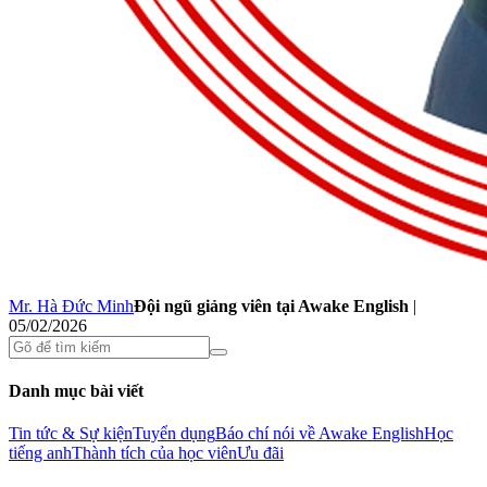
Mr. Hà Đức Minh
Đội ngũ giảng viên tại Awake English
|
05/02/2026
Danh mục bài viết
Tin tức & Sự kiện
Tuyển dụng
Báo chí nói về Awake English
Học
tiếng anh
Thành tích của học viên
Ưu đãi