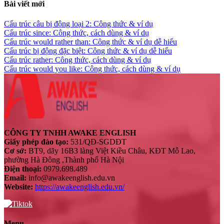
Bài viết mới
Cấu trúc câu bị động loại 2: Công thức & ví dụ
Cấu trúc since: Công thức, cách dùng & ví dụ
Cấu trúc would rather than: Công thức & ví dụ dễ hiểu
Cấu trúc bị động đặc biệt: Công thức & ví dụ dễ hiểu
Cấu trúc rather: Công thức, cách dùng & ví dụ
Cấu trúc would you like: Công thức, cách dùng & ví dụ
CÔNG TY TNHH AWAKE ENGLISH
Giấy phép đào tạo:
531/QĐ-SGDĐT
Cơ sở:
BT9, dãy 16B3 làng Việt Kiều Châu, KĐT Mỗ Lao,
phường Hà Đông ,Thành phố Hà Nội
Điện thoại:
0979.698.489
Email:
info@awakeenglish.edu.vn
Website:
https://awakeenglish.edu.vn/
Menu