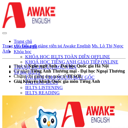
Trang chủ
Trang chủ
Đội ngũ giảng viên tại Awake English
Ms. Lò Thị Ngọc
Về chúng tôi
Anh
Khóa học
KHÓA HỌC IELTS TOÀN DIỆN OFFLINE
KHOÁ HỌC TIẾNG ANH GIAO TIẾP ONLINE
Thạc sĩ
Ngôn ngữ Anh - Đại học Quốc gia Hà Nội
THÀNH TÍCH CỦA HỌC VIÊN
Cử nhân
Tiếng Anh Thương mại - Đại học Ngoại Thương
Tự học IELTS
Chứng chỉ giảng dạy quốc tế
TESOL
TÀI LIỆU CHO NGƯỜI MẤT GỐC
Giải Khuyến khích Quốc gia môn Tiếng Anh
TÀI LIỆU IELTS
IELTS LISTENING
IELTS READING
IELTS SPEAKING
IELTS WRITING
KHÓA HỌC VIDEO
Tin tức
TIẾNG ANH MẤT GỐC
TIẾNG ANH GIAO TIẾP