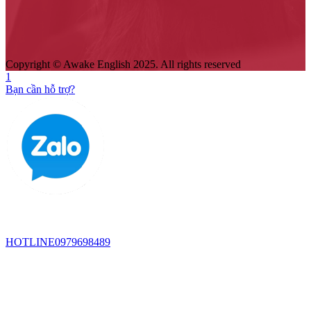
Copyright © Awake English 2025. All rights reserved
1
Bạn cần hỗ trợ?
HOTLINE
0979698489