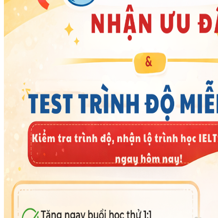
KINH NGHIỆM HỌC TIẾNG ANH
Sự kiện
Chính sách bảo hành và cam kết
Liên hệ