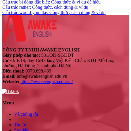
Cấu trúc bị động đặc biệt: Công thức & ví dụ dễ hiểu
Cấu trúc rather: Công thức, cách dùng & ví dụ
Cấu trúc would you like: Công thức, cách dùng & ví dụ
CÔNG TY TNHH AWAKE ENGLISH
Giấy phép đào tạo:
531/QĐ-SGDĐT
Cơ sở:
BT9, dãy 16B3 làng Việt Kiều Châu, KĐT Mỗ Lao,
phường Hà Đông ,Thành phố Hà Nội
Điện thoại:
0979.698.489
Email:
info@awakeenglish.edu.vn
Website:
https://awakeenglish.edu.vn/
Menu
Về chúng tôi
Tin tức
Sự kiện