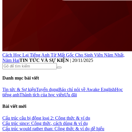
Cách Học Lại Tiếng Anh Từ Mất Gốc Cho Sinh Viên Năm Nhất,
Năm Hai
TIN TỨC VÀ SỰ KIỆN
|
20/11/2025
Danh mục bài viết
Tin tức & Sự kiện
Tuyển dụng
Báo chí nói về Awake English
Học
tiếng anh
Thành tích của học viên
Ưu đãi
Bài viết mới
Cấu trúc câu bị động loại 2: Công thức & ví dụ
Cấu trúc since: Công thức, cách dùng & ví dụ
Cấu trúc would rather than: Công thức & ví dụ dễ hiểu