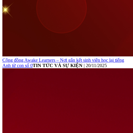
Cộng đồng Awake Learners – Nơi gắn kết sinh viên học lại tiếng
Anh từ con số 0
TIN TỨC VÀ SỰ KIỆN
|
20/11/2025