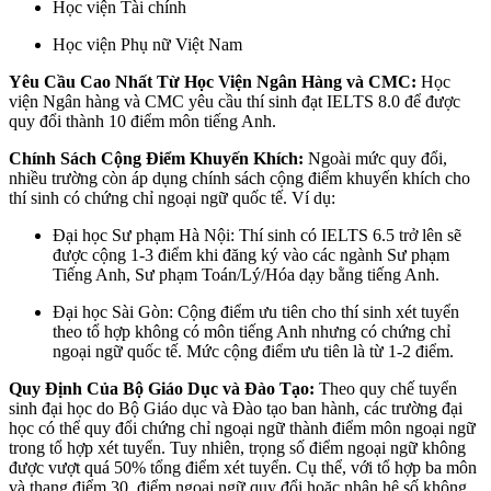
Học viện Tài chính
Học viện Phụ nữ Việt Nam
Yêu Cầu Cao Nhất Từ Học Viện Ngân Hàng và CMC:
Học
viện Ngân hàng và CMC yêu cầu thí sinh đạt IELTS 8.0 để được
quy đổi thành 10 điểm môn tiếng Anh.
Chính Sách Cộng Điểm Khuyến Khích:
Ngoài mức quy đổi,
nhiều trường còn áp dụng chính sách cộng điểm khuyến khích cho
thí sinh có chứng chỉ ngoại ngữ quốc tế. Ví dụ:
Đại học Sư phạm Hà Nội: Thí sinh có IELTS 6.5 trở lên sẽ
được cộng 1-3 điểm khi đăng ký vào các ngành Sư phạm
Tiếng Anh, Sư phạm Toán/Lý/Hóa dạy bằng tiếng Anh.
Đại học Sài Gòn: Cộng điểm ưu tiên cho thí sinh xét tuyển
theo tổ hợp không có môn tiếng Anh nhưng có chứng chỉ
ngoại ngữ quốc tế. Mức cộng điểm ưu tiên là từ 1-2 điểm.
Quy Định Của Bộ Giáo Dục và Đào Tạo:
Theo quy chế tuyển
sinh đại học do Bộ Giáo dục và Đào tạo ban hành, các trường đại
học có thể quy đổi chứng chỉ ngoại ngữ thành điểm môn ngoại ngữ
trong tổ hợp xét tuyển. Tuy nhiên, trọng số điểm ngoại ngữ không
được vượt quá 50% tổng điểm xét tuyển. Cụ thể, với tổ hợp ba môn
và thang điểm 30, điểm ngoại ngữ quy đổi hoặc nhân hệ số không