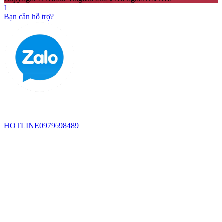
1
Bạn cần hỗ trợ?
HOTLINE
0979698489