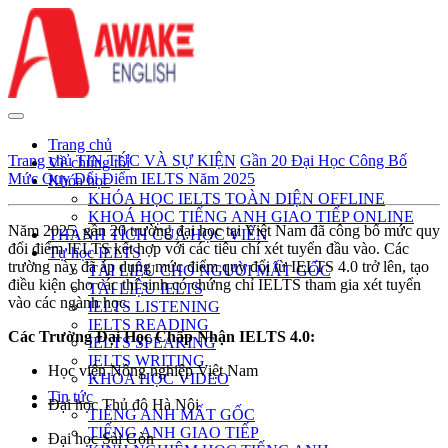
Trang chủ
Trang chủ
TIN TỨC VÀ SỰ KIỆN
Gần 20 Đại Học Công Bố
Về chúng tôi
Mức Quy Đổi Điểm IELTS Năm 2025
Khóa học
KHÓA HỌC IELTS TOÀN DIỆN OFFLINE
KHOÁ HỌC TIẾNG ANH GIAO TIẾP ONLINE
Năm 2025, gần 20 trường đại học tại Việt Nam đã công bố mức quy
THÀNH TÍCH CỦA HỌC VIÊN
đổi điểm IELTS kết hợp với các tiêu chí xét tuyển đầu vào. Các
Tự học IELTS
trường này đã áp dụng mức điểm quy đổi từ IELTS 4.0 trở lên, tạo
TÀI LIỆU CHO NGƯỜI MẤT GỐC
điều kiện cho các thí sinh có chứng chỉ IELTS tham gia xét tuyển
TÀI LIỆU IELTS
vào các ngành học.
IELTS LISTENING
IELTS READING
Các Trường Đại Học Chấp Nhận IELTS 4.0:
IELTS SPEAKING
IELTS WRITING
Học viện Nông nghiệp Việt Nam
KHÓA HỌC VIDEO
Tin tức
Đại học Thủ đô Hà Nội
TIẾNG ANH MẤT GỐC
TIẾNG ANH GIAO TIẾP
Đại học Sài Gòn