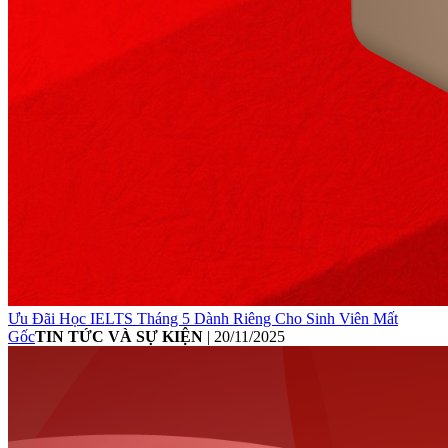
Ưu Đãi Học IELTS Tháng 5 Dành Riêng Cho Sinh Viên Mất
Gốc
TIN TỨC VÀ SỰ KIỆN
|
20/11/2025