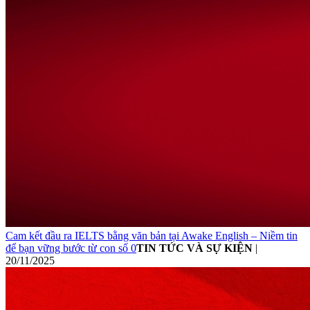
Cam kết đầu ra IELTS bằng văn bản tại Awake English – Niềm tin
để bạn vững bước từ con số 0
TIN TỨC VÀ SỰ KIỆN
|
20/11/2025