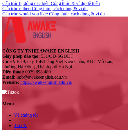
Cấu trúc bị động đặc biệt: Công thức & ví dụ dễ hiểu
Cấu trúc rather: Công thức, cách dùng & ví dụ
Cấu trúc would you like: Công thức, cách dùng & ví dụ
CÔNG TY TNHH AWAKE ENGLISH
Giấy phép đào tạo:
531/QĐ-SGDĐT
Cơ sở:
BT9, dãy 16B3 làng Việt Kiều Châu, KĐT Mỗ Lao,
phường Hà Đông ,Thành phố Hà Nội
Điện thoại:
0979.698.489
Email:
info@awakeenglish.edu.vn
Website:
https://awakeenglish.edu.vn/
Menu
Về chúng tôi
Tin tức