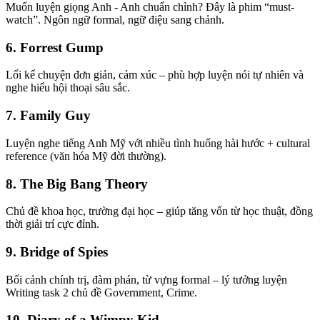
Muốn luyện giọng Anh - Anh chuẩn chỉnh? Đây là phim “must-
watch”. Ngôn ngữ formal, ngữ điệu sang chảnh.
6.
Forrest Gump
Lối kể chuyện đơn giản, cảm xúc – phù hợp luyện nói tự nhiên và
nghe hiểu hội thoại sâu sắc.
7.
Family Guy
Luyện nghe tiếng Anh Mỹ với nhiều tình huống hài hước + cultural
reference (văn hóa Mỹ đời thường).
8.
The Big Bang Theory
Chủ đề khoa học, trường đại học – giúp tăng vốn từ học thuật, đồng
thời giải trí cực đỉnh.
9.
Bridge of Spies
Bối cảnh chính trị, đàm phán, từ vựng formal – lý tưởng luyện
Writing task 2 chủ đề Government, Crime.
10.
Diary of a Wimpy Kid