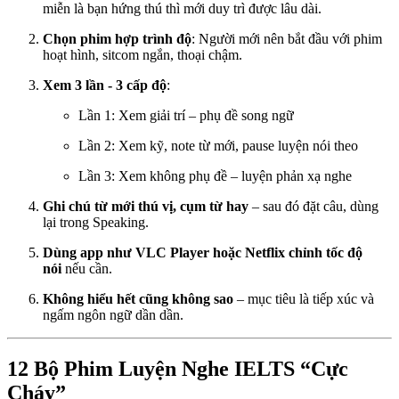
miễn là bạn hứng thú thì mới duy trì được lâu dài.
Chọn phim hợp trình độ
: Người mới nên bắt đầu với phim
hoạt hình, sitcom ngắn, thoại chậm.
Xem 3 lần - 3 cấp độ
:
Lần 1: Xem giải trí – phụ đề song ngữ
Lần 2: Xem kỹ, note từ mới, pause luyện nói theo
Lần 3: Xem không phụ đề – luyện phản xạ nghe
Ghi chú từ mới thú vị, cụm từ hay
– sau đó đặt câu, dùng
lại trong Speaking.
Dùng app như VLC Player hoặc Netflix chỉnh tốc độ
nói
nếu cần.
Không hiểu hết cũng không sao
– mục tiêu là tiếp xúc và
ngấm ngôn ngữ dần dần.
12 Bộ Phim Luyện Nghe IELTS “Cực
Cháy”