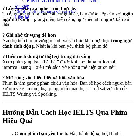
KINH NGHIỆM HỌC TIẾNG ANH
Sự kiện
?
Luyện phản xạ nghe – nói thực tế
Chính sách bảo hành và cam kết
Thay vì học những mẫu câu cứng nhắc, bạn được tiếp cận với
ngôn
Liên hệ
ngữ đời sống
– giọng điệu, biểu cảm, ngữ điệu như người bản xứ
thật.
?
Ghi nhớ từ vựng dễ hơn
Não bộ tiếp thu từ vựng nhanh và sâu hơn khi được học
trong ngữ
cảnh sinh động
. Nhất là khi bạn yêu thích bộ phim đó.
?
Hiểu cách dùng từ thật sự trong đời sống
Xem phim giúp bạn “bắt bài” được khi nào dùng từ formal,
informal, slang – điều mà sách vở không thể hiện được hết.
?
Mở rộng vốn hiểu biết xã hội, văn hóa
Phim là tấm gương phản chiếu văn hóa. Bạn sẽ học cách người bản
xứ nói về giáo dục, luật pháp, mối quan hệ… – rất sát với chủ đề
IELTS Writing và Speaking.
Hướng Dẫn Cách Học IELTS Qua Phim
Hiệu Quả
Chọn phim bạn yêu thích
: Hài, hành động, hoạt hình –