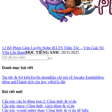
12 Bộ Phim Giúp Luyện Nghe IELTS Thần Tốc – Vừa Giải Trí,
Vừa Lên Band
HỌC TIẾNG ANH
|
20/11/2025
Danh mục bài viết
Tin tức & Sự kiện
Tuyển dụng
Báo chí nói về Awake English
Học
tiếng anh
Thành tích của học viên
Ưu đãi
Bài viết mới
Cấu trúc câu bị động loại 2: Công thức & ví dụ
Cấu trúc since: Công thức, cách dùng & ví dụ
Cấu trúc would rather than: Công thức & ví dụ dễ hiểu