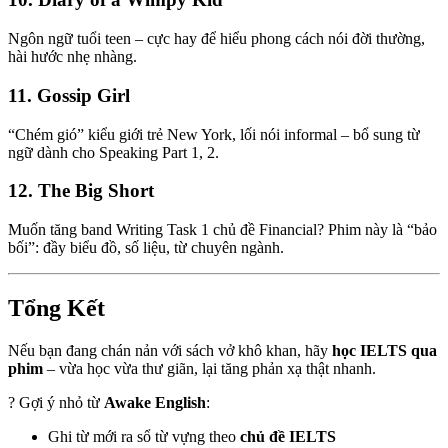
Ngôn ngữ tuổi teen – cực hay để hiểu phong cách nói đời thường,
hài hước nhẹ nhàng.
11.
Gossip Girl
“Chém gió” kiểu giới trẻ New York, lối nói informal – bổ sung từ
ngữ dành cho Speaking Part 1, 2.
12.
The Big Short
Muốn tăng band Writing Task 1 chủ đề Financial? Phim này là “bảo
bối”: đầy biểu đồ, số liệu, từ chuyên ngành.
Tổng Kết
Nếu bạn đang chán nản với sách vở khô khan, hãy
học IELTS qua
phim
– vừa học vừa thư giãn, lại tăng phản xạ thật nhanh.
? Gợi ý nhỏ từ
Awake English
:
Ghi từ mới ra sổ từ vựng theo
chủ đề IELTS