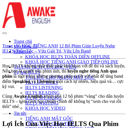
Trang chủ
Trang chủ
HỌC TIẾNG ANH
12 Bộ Phim Giúp Luyện Nghe
Về chúng tôi
IELTS Thần Tốc – Vừa Giải Trí, Vừa Lên Band
Khóa học
KHÓA HỌC IELTS TOÀN DIỆN OFFLINE
KHOÁ HỌC TIẾNG ANH GIAO TIẾP ONLINE
Học IELTS không nhất thiết phải khô khan với đề thi và sách luyện.
THÀNH TÍCH CỦA HỌC VIÊN
Nếu bạn là người yêu phim ảnh, thì
luyện nghe tiếng Anh qua
Tự học IELTS
phim
là một trong những phương pháp tuyệt vời nhất để tăng band
TÀI LIỆU CHO NGƯỜI MẤT GỐC
điểm
Speaking
và
Listening
một cách tự nhiên, hiệu quả và… cực
TÀI LIỆU IELTS
kỳ vui.
IELTS LISTENING
IELTS READING
Cùng
Awake English
khám phá 12 bộ phim “vàng” cho dân luyện
IELTS SPEAKING
IELTS – kèm cách học chuẩn chỉnh để không bị “xem cho vui rồi
IELTS WRITING
thôi” nhé.
KHÓA HỌC VIDEO
Tin tức
TIẾNG ANH MẤT GỐC
Lợi Ích Của Việc Học IELTS Qua Phim
TIẾNG ANH GIAO TIẾP